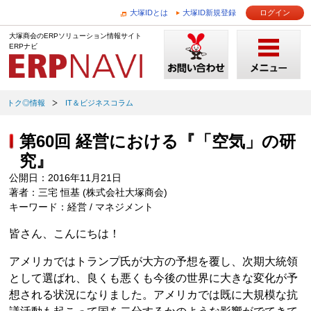
大塚IDとは
大塚ID新規登録
ログイン
大塚商会のERPソリューション情報サイト
ERPナビ
トク◎情報
IT＆ビジネスコラム
第60回 経営における『「空気」の研
究』
公開日：2016年11月21日
著者：三宅 恒基 (株式会社大塚商会)
キーワード：経営 / マネジメント
皆さん、こんにちは！
アメリカではトランプ氏が大方の予想を覆し、次期大統領
として選ばれ、良くも悪くも今後の世界に大きな変化が予
想される状況になりました。アメリカでは既に大規模な抗