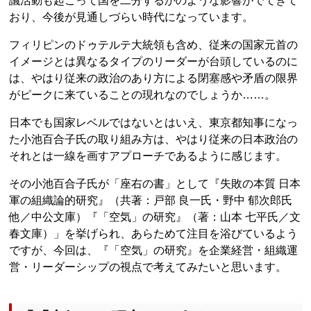
議活動も起こって国を二分するかのような影響がでてきて
おり、今後が見通しづらい時代になっています。
フィリピンのドゥテルテ大統領も含め、従来の国家元首の
イメージとは異なるタイプのリーダーが台頭しているのに
は、やはり従来の政治のあり方による閉塞感や矛盾の限界
がピークに来ていることの現れなのでしょうか……。
日本でも国家レベルではないとはいえ、東京都知事になっ
た小池百合子氏の取り組み方は、やはり従来の日本政治の
それとは一線を画すアプローチであるように感じます。
その小池百合子氏が「座右の書」として『失敗の本質 日本
軍の組織論的研究』（共著：戸部 良一氏・野中 郁次郎氏
他／中公文庫）『「空気」の研究』（著：山本 七平氏／文
春文庫）」を挙げられ、あらためて注目を浴びているよう
ですが、今回は、『「空気」の研究』を企業経営・組織運
営・リーダーシップの視点で考えてみたいと思います。