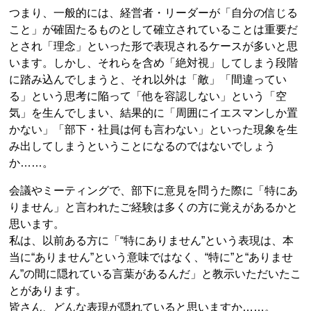
つまり、一般的には、経営者・リーダーが「自分の信じる
こと」が確固たるものとして確立されていることは重要だ
とされ「理念」といった形で表現されるケースが多いと思
います。しかし、それらを含め「絶対視」してしまう段階
に踏み込んでしまうと、それ以外は「敵」「間違ってい
る」という思考に陥って「他を容認しない」という「空
気」を生んでしまい、結果的に「周囲にイエスマンしか置
かない」「部下・社員は何も言わない」といった現象を生
み出してしまうということになるのではないでしょう
か……。
会議やミーティングで、部下に意見を問うた際に「特にあ
りません」と言われたご経験は多くの方に覚えがあるかと
思います。
私は、以前ある方に「“特にありません”という表現は、本
当に“ありません”という意味ではなく、“特に”と“ありませ
ん”の間に隠れている言葉があるんだ」と教示いただいたこ
とがあります。
皆さん、どんな表現が隠れていると思いますか……。