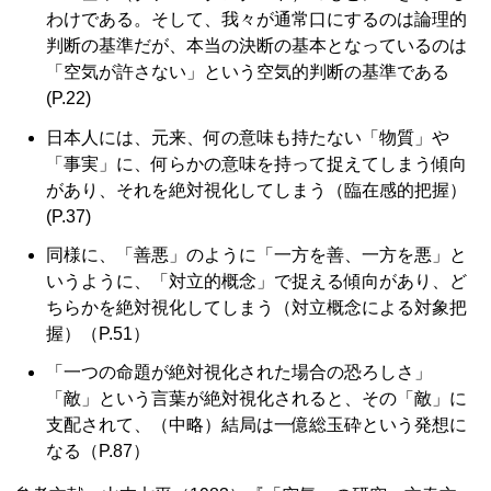
わけである。そして、我々が通常口にするのは論理的
判断の基準だが、本当の決断の基本となっているのは
「空気が許さない」という空気的判断の基準である
(P.22)
日本人には、元来、何の意味も持たない「物質」や
「事実」に、何らかの意味を持って捉えてしまう傾向
があり、それを絶対視化してしまう（臨在感的把握）
(P.37)
同様に、「善悪」のように「一方を善、一方を悪」と
いうように、「対立的概念」で捉える傾向があり、ど
ちらかを絶対視化してしまう（対立概念による対象把
握）（P.51）
「一つの命題が絶対視化された場合の恐ろしさ」
「敵」という言葉が絶対視化されると、その「敵」に
支配されて、（中略）結局は一億総玉砕という発想に
なる（P.87）