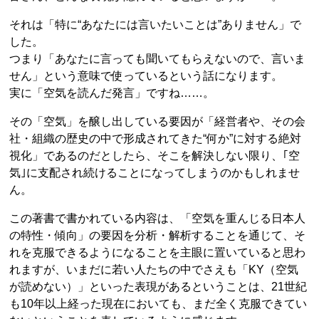
それは「特に“あなたには言いたいことは”ありません」で
した。
つまり「あなたに言っても聞いてもらえないので、言いま
せん」という意味で使っているという話になります。
実に「空気を読んだ発言」ですね……。
その「空気」を醸し出している要因が「経営者や、その会
社・組織の歴史の中で形成されてきた“何か”に対する絶対
視化」であるのだとしたら、そこを解決しない限り、｢空
気｣に支配され続けることになってしまうのかもしれませ
ん。
この著書で書かれている内容は、「空気を重んじる日本人
の特性・傾向」の要因を分析・解析することを通じて、そ
れを克服できるようになることを主眼に置いていると思わ
れますが、いまだに若い人たちの中でさえも「KY（空気
が読めない）」といった表現があるということは、21世紀
も10年以上経った現在においても、まだ全く克服できてい