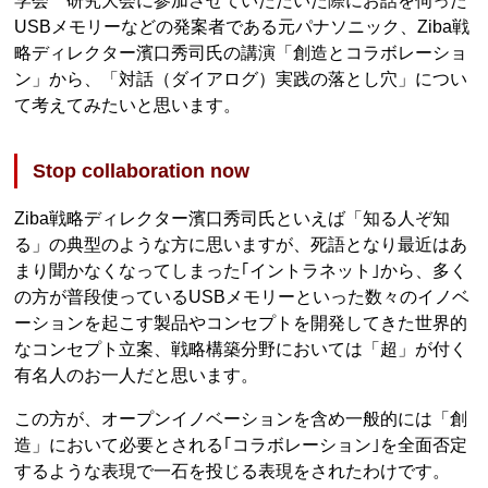
学会 研究大会に参加させていただいた際にお話を伺った
USBメモリーなどの発案者である元パナソニック、Ziba戦
略ディレクター濱口秀司氏の講演「創造とコラボレーショ
ン」から、「対話（ダイアログ）実践の落とし穴」につい
て考えてみたいと思います。
Stop collaboration now
Ziba戦略ディレクター濱口秀司氏といえば「知る人ぞ知
る」の典型のような方に思いますが、死語となり最近はあ
まり聞かなくなってしまった｢イントラネット｣から、多く
の方が普段使っているUSBメモリーといった数々のイノベ
ーションを起こす製品やコンセプトを開発してきた世界的
なコンセプト立案、戦略構築分野においては「超」が付く
有名人のお一人だと思います。
この方が、オープンイノベーションを含め一般的には「創
造」において必要とされる｢コラボレーション｣を全面否定
するような表現で一石を投じる表現をされたわけです。