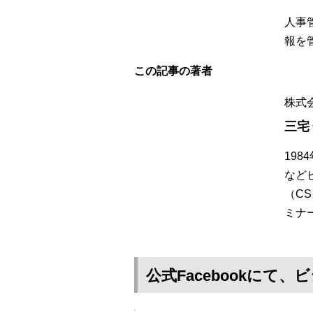
人事
報を
この記事の著者
株式
三宅
19
など
（C
ミナ
公式Facebookに