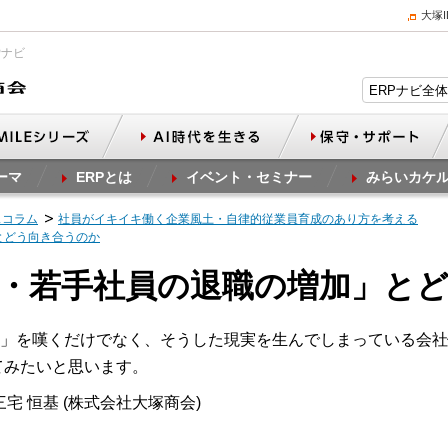
大塚
Pナビ
ーマ
ERPとは
イベント・セミナー
みらいカケ
スコラム
社員がイキイキ働く企業風土・自律的従業員育成のあり方を考える
とどう向き合うのか
中堅・若手社員の退職の増加」と
」を嘆くだけでなく、そうした現実を生んでしまっている会社
てみたいと思います。
宅 恒基 (株式会社大塚商会)