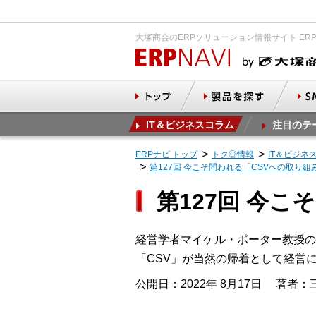
大塚商会のERPソリューション情報サイト ER
IT＆ビジネスコラム
注目のテ
ERPナビ トップ
トク◎情報
IT＆ビジネ
第127回 今こそ問われる「CSVへの取り組
第127回 今
経営学者マイケル・ポーター教授の論文『
「CSV」が当然の帰着として経営
公開日：2022年 8月17日
著者：三