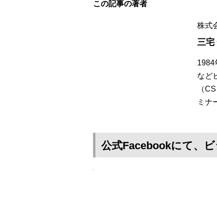
この記事の著者
株式
三宅
19
など
（C
ミナ
公式Facebookに