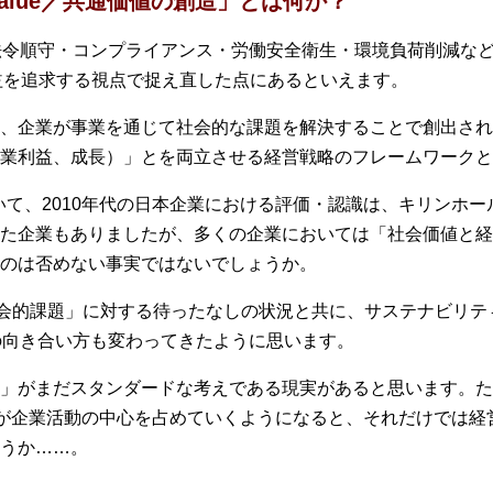
red Value／共通価値の創造」とは何か？
法令順守・コンプライアンス・労働安全衛生・環境負荷削減な
益を追求する視点で捉え直した点にあるといえます。
、企業が事業を通じて社会的な課題を解決することで創出され
業利益、成長）」とを両立させる経営戦略のフレームワークと
ついて、2010年代の日本企業における評価・認識は、キリンホ
た企業もありましたが、多くの企業においては「社会価値と経
のは否めない事実ではないでしょうか。
社会的課題」に対する待ったなしの状況と共に、サステナビリ
の向き合い方も変わってきたように思います。
」がまだスタンダードな考えである現実があると思います。ただ
が企業活動の中心を占めていくようになると、それだけでは経
うか……。