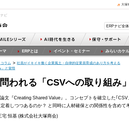
大塚
Pナビ
ーマ
ERPとは
イベント・セミナー
みらいカケ
スコラム
社員がイキイキ働く企業風土・自律的従業員育成のあり方を考える
み」と覚悟
こそ問われる「CSVへの取り組み
Creating Shared Value』。コンセプトを確立した｢
に定着しつつあるのか？ と同時に人材確保との関係性を含めて
宅 恒基 (株式会社大塚商会)