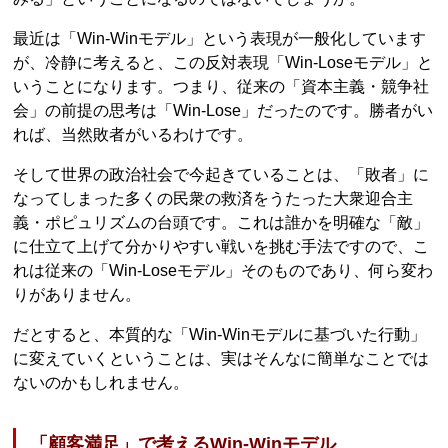
最近は「Win‐Winモデル」という表現が一般化しています
が、冷静に考えると、この反対表現「Win‐Loseモデル」と
いうことになります。つまり、従来の「資本主義・競争社
会」の前提の思考は「Win‐Lose」だったのです。勝者がい
れば、当然敗者がいるわけです。
そして世界の政治社会で今起きていることは、「敗者」に
なってしまった多くの民衆の救済をうたった大衆迎合主
義・ポピュリズムの台頭です。これは誰かを明確な「敵」
に仕立て上げて分かりやすい戦いを挑む手法ですので、こ
れは従来の「Win‐Loseモデル」そのものであり、何ら変わ
りがありません。
だとすると、本質的な「Win‐Winモデルに基づいた行動」
に変えていくということは、実はそんなに簡単なことでは
ないのかもしれません。
「顧客満足」で考えるWin‐Winモデル