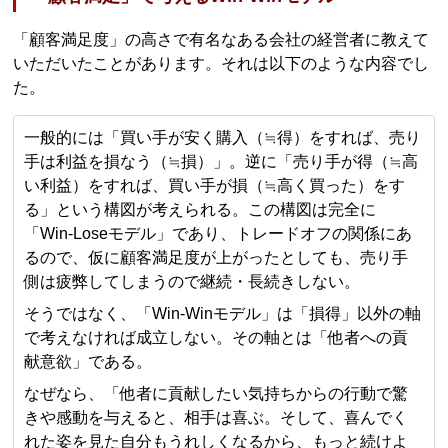
「顧客満足度」の高さで有名なある会社の経営者に教えて
いただいたことがあります。それは以下のような内容でし
た。
一般的には「買い手が安く購入（≒得）をすれば、売り
手は利益を損なう（≒損）」。逆に「売り手が得（≒高
い利益）をすれば、買い手が損（≒高く買った）をす
る」という構図が考えられる。この構図は完全に
「Win‐Loseモデル」であり、トレードオフの関係にあ
るので、仮に顧客満足度が上がったとしても、売り手
側は疲弊してしまうので継続・長続きしない。
そうではなく、「Win‐Winモデル」は「損得」以外の軸
で考えなければ成立しない。その軸とは「他者への貢
献意欲」である。
なぜなら、「他者に貢献したい気持ちからの行動で驚
きや感動を与えると、相手は喜ぶ。そして、喜んでく
れた姿を見た自分もうれしくなるから、もっと続けよ