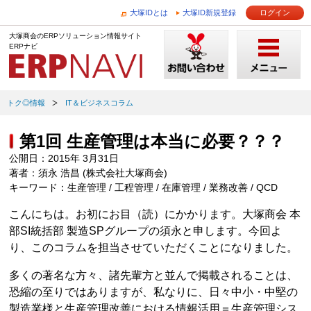
大塚IDとは
大塚ID新規登録
ログイン
大塚商会のERPソリューション情報サイト
ERPナビ
トク◎情報
IT＆ビジネスコラム
第1回 生産管理は本当に必要？？？
公開日：2015年 3月31日
著者：須永 浩昌 (株式会社大塚商会)
キーワード：生産管理 / 工程管理 / 在庫管理 / 業務改善 / QCD
こんにちは。お初にお目（読）にかかります。大塚商会 本
部SI統括部 製造SPグループの須永と申します。今回よ
り、このコラムを担当させていただくことになりました。
多くの著名な方々、諸先輩方と並んで掲載されることは、
恐縮の至りではありますが、私なりに、日々中小・中堅の
製造業様と生産管理改善における情報活用＝生産管理シス