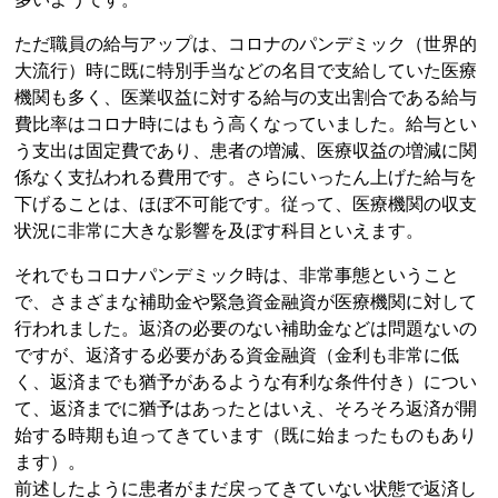
ただ職員の給与アップは、コロナのパンデミック（世界的
大流行）時に既に特別手当などの名目で支給していた医療
機関も多く、医業収益に対する給与の支出割合である給与
費比率はコロナ時にはもう高くなっていました。給与とい
う支出は固定費であり、患者の増減、医療収益の増減に関
係なく支払われる費用です。さらにいったん上げた給与を
下げることは、ほぼ不可能です。従って、医療機関の収支
状況に非常に大きな影響を及ぼす科目といえます。
それでもコロナパンデミック時は、非常事態ということ
で、さまざまな補助金や緊急資金融資が医療機関に対して
行われました。返済の必要のない補助金などは問題ないの
ですが、返済する必要がある資金融資（金利も非常に低
く、返済までも猶予があるような有利な条件付き）につい
て、返済までに猶予はあったとはいえ、そろそろ返済が開
始する時期も迫ってきています（既に始まったものもあり
ます）。
前述したように患者がまだ戻ってきていない状態で返済し