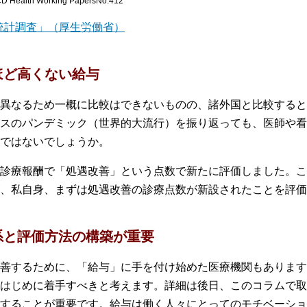
h Working PapersNo.412
統計調査」（厚生労働省）
ほど高くない給与
異なるため一概に比較はできないものの、諸外国と比較すると
スのパンデミック（世界的大流行）を振り返っても、医師や看
ではないでしょうか。
診療報酬で「処遇改善」という点数で新たに評価しました。こ
、私自身、まずは処遇改善の診療点数が新設されたことを評価
系と評価方法の構築が重要
善するために、「給与」に手を付け始めた医療機関もあります
はじめに着手すべきと考えます。詳細は後日、このコラムで取
することが重要です。給与は働く人々にとってのモチベーショ