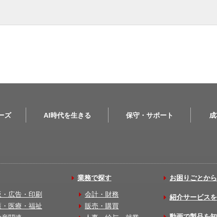
リーズ
AI時代を生きる
保守・サポート
成
業務で探す
お困りごとから
版・広告・印刷
会計・財務
紹介サービスを
護・医療・福祉
販売・購買
動画で製品を知