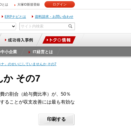
ログイン
IDとは
大塚ID新規登録
ERPナビとは
資料請求・お問い合わせ
ル中小企業
IT経営とは
コロナ」のせいにしていませんか その7
か その7
費の割合（給与費比率）が、50％
することが収支改善には最も有効な
印刷する