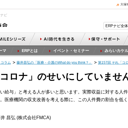
大塚
Pナビ
ーマ
ERPとは
イベント・セミナー
みらいカケ
スコラム
藤井昌弘の「医療・介護のWhat do you think？」
第157回 それ「
れ「コロナ」のせいにしていません
い給与」と考える人が多いと思います。実際収益に対する人件
。医療機関の収支改善を考える際に、この人件費の割合を低く
井 昌弘 (株式会社FMCA)