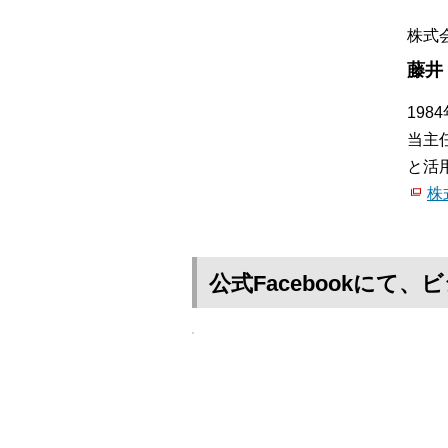
株式
藤井
19
当主
と活
株
公式Facebookに