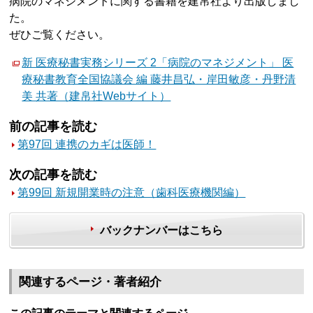
病院のマネジメントに関する書籍を建帛社より出版しまし
た。
ぜひご覧ください。
新 医療秘書実務シリーズ 2「病院のマネジメント」 医
療秘書教育全国協議会 編 藤井昌弘・岸田敏彦・丹野清
美 共著（建帛社Webサイト）
前の記事を読む
第97回 連携のカギは医師！
次の記事を読む
第99回 新規開業時の注意（歯科医療機関編）
バックナンバーはこちら
関連するページ・著者紹介