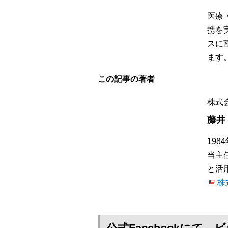
医療
携を
スに
ます
この記事の著者
株式
藤井
19
当主
と活
株