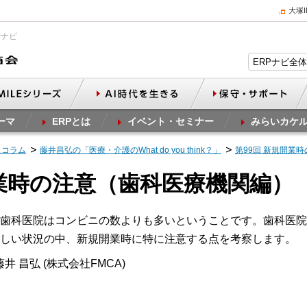
大塚
Pナビ
ーマ
ERPとは
イベント・セミナー
みらいカケ
スコラム
藤井昌弘の「医療・介護のWhat do you think？」
第99回 新規開業
開業時の注意（歯科医療機関編）
歯科医院はコンビニの数よりも多いということです。歯科医院
しい状況の中、新規開業時に特に注意する点を考察します。
井 昌弘 (株式会社FMCA)