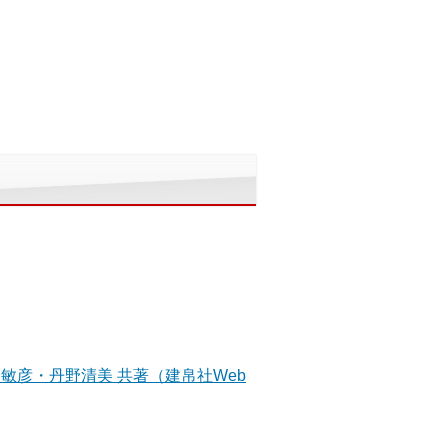
敏彦・丹野清美 共著（建帛社Web