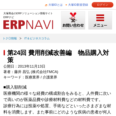
大塚IDとは
大塚ID新規登録
ログイン
大塚商会のERPソリューション情報サイト
ERPナビ
トク◎情報
IT＆ビジネスコラム
第24回 費用削減改善編 物品購入対
策
公開日：2013年11月13日
著者：藤井 昌弘 (株式会社FMCA)
キーワード：医療業界 / 介護業界
■購入額削減
医療機関の様々な経費の構成割合をみると、人件費に次い
で高いのが医薬品費や診療材料費などの材料費です。
診療行為には投薬や処置、手術などといったさまざまな材
料を消費します。また事前にどのような疾病の患者が何人