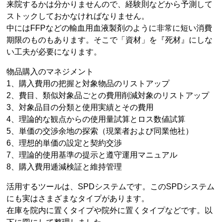
来院するかは分かりませんので、経験則などから予測して
ストックしておかなければなりません。
中にはFFPなどの輸血用血液製剤のように非常に短い消費
期限のものもあります。そこで「資材」を『死材』にしな
い工夫が必要になります。
物品購入のマネジメント
1、購入費用の把握と対象物品のリストアップ
2、費目、類似対象品ごとの費用削減対象のリストアップ
3、対象品目の分類と使用実績とその費用
4、理論的な観点からの使用量試算とロス数値試算
5、単価の交渉余地の探索（現業者および同業他社）
6、理想的単価の設定と契約交渉
7、理論的使用基準の提示と遵守運用マニュアル
8、購入費用逓減検証と維持管理
活用するツールは、SPDシステムです。このSPDシステム
にも実はさまざまなタイプがあります。
在庫を院内に置くタイプや院外に置くタイプなどです。以