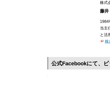
株式
藤井
19
当主
と活
株
公式Facebookに