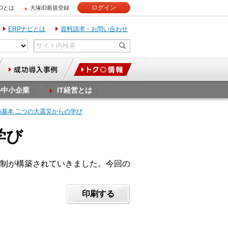
ログイン
IDとは
大塚ID新規登録
ERPナビとは
資料請求・お問い合わせ
ル中小企業
IT経営とは
療の基本 二つの大震災からの学び
学び
制が構築されていきました。今回の
印刷する