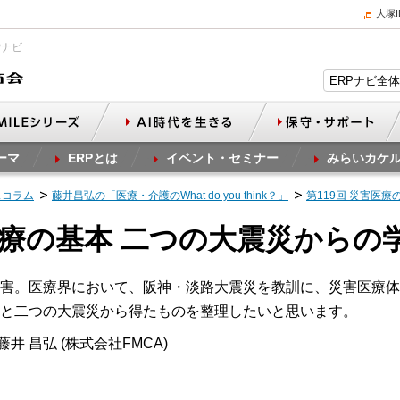
大塚
Pナビ
ーマ
ERPとは
イベント・セミナー
みらいカケ
スコラム
藤井昌弘の「医療・介護のWhat do you think？」
第119回 災害医
害医療の基本 二つの大震災からの
害。医療界において、阪神・淡路大震災を教訓に、災害医療体
と二つの大震災から得たものを整理したいと思います。
井 昌弘 (株式会社FMCA)