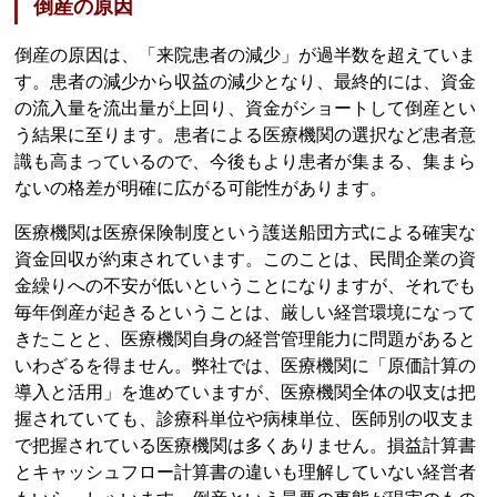
倒産の原因
倒産の原因は、「来院患者の減少」が過半数を超えていま
す。患者の減少から収益の減少となり、最終的には、資金
の流入量を流出量が上回り、資金がショートして倒産とい
う結果に至ります。患者による医療機関の選択など患者意
識も高まっているので、今後もより患者が集まる、集まら
ないの格差が明確に広がる可能性があります。
医療機関は医療保険制度という護送船団方式による確実な
資金回収が約束されています。このことは、民間企業の資
金繰りへの不安が低いということになりますが、それでも
毎年倒産が起きるということは、厳しい経営環境になって
きたことと、医療機関自身の経営管理能力に問題があると
いわざるを得ません。弊社では、医療機関に「原価計算の
導入と活用」を進めていますが、医療機関全体の収支は把
握されていても、診療科単位や病棟単位、医師別の収支ま
で把握されている医療機関は多くありません。損益計算書
とキャッシュフロー計算書の違いも理解していない経営者