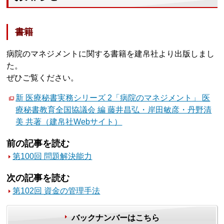
書籍
病院のマネジメントに関する書籍を建帛社より出版しまし
た。
ぜひご覧ください。
新 医療秘書実務シリーズ 2「病院のマネジメント」 医
療秘書教育全国協議会 編 藤井昌弘・岸田敏彦・丹野清
美 共著（建帛社Webサイト）
前の記事を読む
第100回 問題解決能力
次の記事を読む
第102回 資金の管理手法
バックナンバーはこちら