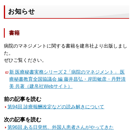
お知らせ
書籍
病院のマネジメントに関する書籍を建帛社より出版しまし
た。
ぜひご覧ください。
新 医療秘書実務シリーズ 2「病院のマネジメント」 医
療秘書教育全国協議会 編 藤井昌弘・岸田敏彦・丹野清
美 共著（建帛社Webサイト）
前の記事を読む
第94回 診療報酬改定などの読み解きについて
次の記事を読む
第96回 ある日突然、外国人患者さんがやってきた