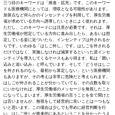
三つ目のキーワードは「推進・拡充」です。このキーワー
ドも医療機関にとっては、増収となる可能性があります。
加算点など何らかのインセンティブを利用して、厚生労働
省が求めている方向へ誘導したいときによく使われます。
ただし、このキーワードには注意が必要です。それは、厚
生労働省が想定している方向に進み出したら、あるいは想
定している姿に近づいたら、インセンティブは外されるか
らです。いわゆる「はしご外し」です。はしごを外される
だけではなく、実施しなければ減算するといった逆インセ
ンティブを導入してくるケースもあり得ます。私は「囲い
込みと追い込み」と呼んでいます。そして「どうせはしご
を外されるのなら、最初から算定しない」という医療機関
もありますが、その考えは非常に危険だと考えられます。
はしごが外されることが分かっていても、その点数を取り
にいかなければ、厚生労働省のメッセージを無視したこと
になってしまいます。厚生労働省の言うことを全て聞けと
は言いませんが、無視をして経営的に良いことは一つもな
いと思います。この場合は少しでも早めに経営判断を行
い、はしご外しが将来的にあるということを分かったうえ