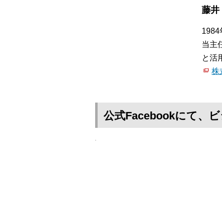
藤井
19
当主
と活
株
公式Facebookに