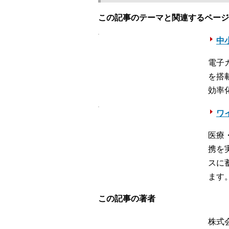
この記事のテーマと関連するページ
中
電子
を搭
効率
ワ
医療
携を
スに
ます
この記事の著者
株式