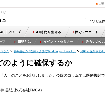
大塚
Pナビ
ーマ
ERPとは
イベント・セミナー
みらいカケ
スコラム
藤井昌弘の「医療・介護のWhat do you think？」
第64回 医師をど
をどのように確保するか
「人」のことをお話ししました。今回のコラムでは医療機関で
井 昌弘 (株式会社FMCA)