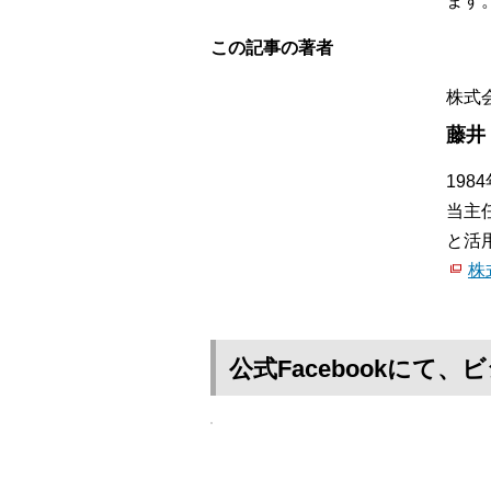
ます
この記事の著者
株式
藤井
19
当主
と活
株
公式Facebookに