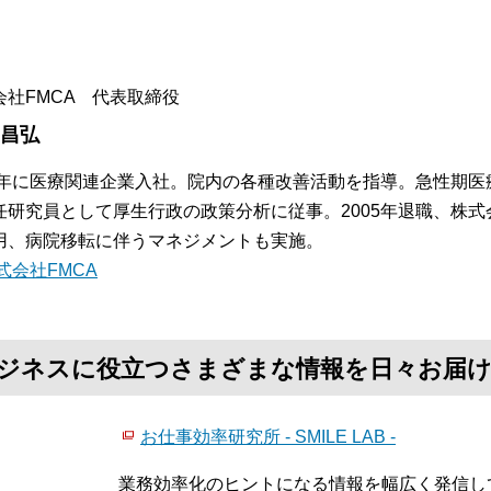
。
会社FMCA 代表取締役
 昌弘
84年に医療関連企業入社。院内の各種改善活動を指導。急性期
任研究員として厚生行政の政策分析に従事。2005年退職、株式
用、病院移転に伴うマネジメントも実施。
式会社FMCA
て、ビジネスに役立つさまざまな情報を日々お届
お仕事効率研究所 - SMILE LAB -
業務効率化のヒントになる情報を幅広く発信し