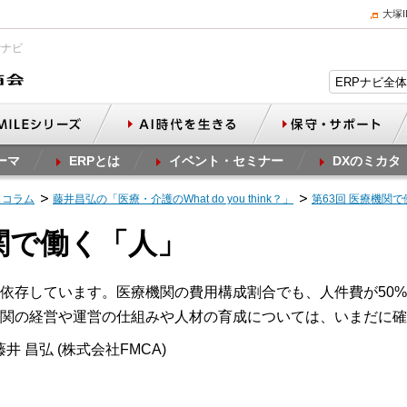
大塚
Pナビ
ーマ
ERPとは
イベント・セミナー
DXのミカタ
スコラム
藤井昌弘の「医療・介護のWhat do you think？」
第63回 医療機関
機関で働く「人」
依存しています。医療機関の費用構成割合でも、人件費が50
関の経営や運営の仕組みや人材の育成については、いまだに確
井 昌弘 (株式会社FMCA)