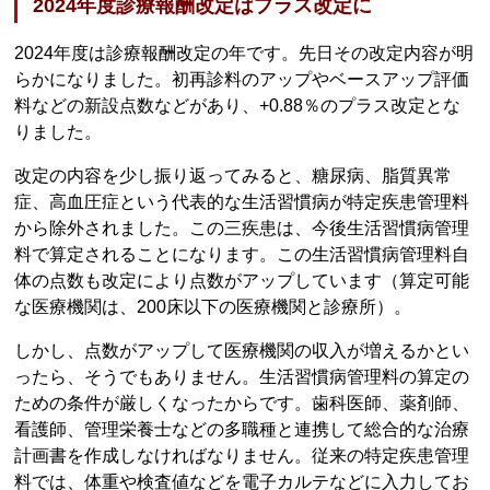
2024年度診療報酬改定はプラス改定に
2024年度は診療報酬改定の年です。先日その改定内容が明
らかになりました。初再診料のアップやベースアップ評価
料などの新設点数などがあり、+0.88％のプラス改定とな
りました。
改定の内容を少し振り返ってみると、糖尿病、脂質異常
症、高血圧症という代表的な生活習慣病が特定疾患管理料
から除外されました。この三疾患は、今後生活習慣病管理
料で算定されることになります。この生活習慣病管理料自
体の点数も改定により点数がアップしています（算定可能
な医療機関は、200床以下の医療機関と診療所）。
しかし、点数がアップして医療機関の収入が増えるかとい
ったら、そうでもありません。生活習慣病管理料の算定の
ための条件が厳しくなったからです。歯科医師、薬剤師、
看護師、管理栄養士などの多職種と連携して総合的な治療
計画書を作成しなければなりません。従来の特定疾患管理
料では、体重や検査値などを電子カルテなどに入力してお