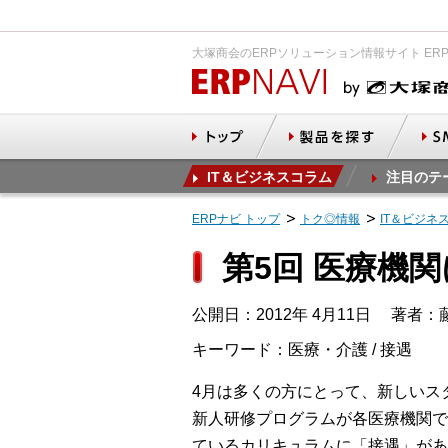
大塚商会のERPソリューション情報サイト ER
IT＆ビジネスコラム
注目のテ
ERPナビ トップ
トク◎情報
IT＆ビジネ
第5回 医療機
公開日：2012年 4月11日
著者：藤
キーワード：医療・介護 / 接遇
4月は多くの方にとって、新しいス
新人研修プログラムが各医療機関で
ているカリキュラムに「接遇」があ