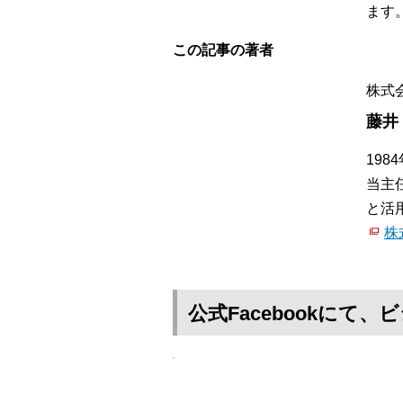
ます
この記事の著者
株式
藤井
19
当主
と活
株
公式Facebookに