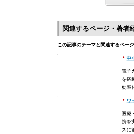
関連するページ・著者
この記事のテーマと関連するページ
中
電子
を搭
効率
ワ
医療
携を
スに