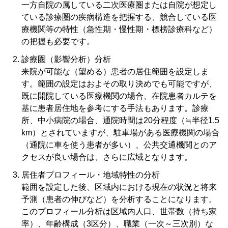
一方自院の属している二次医療圏または自院が想定し
ている診療圏の疾病構造を把握する、競合している医
療機関等の特性（急性期・慢性期・標榜診療科など）
の把握も必要です。
診療圏（影響分析）分析
来院が可能な（望める）患者の居住範囲を設定しま
す。範囲の設定はおよその取り決めでも可能ですが、
既に開院している医療機関の場合、在院患者カルテを
基に患者居住地を参考にする手法もあります。診療
所、中小病院の場合、通院時間は20分程度（≒半径1.5
km）とされていますが、駐車場がある医療機関の場合
（通院に車を使う患者が多い）、公共交通機関とのア
クセスが良い場合は、さらに広域となります。
居住者プロフィール・地域特性の分析
範囲を設定した後、区域内における現在の状況と将来
予測（患者の伸びなど）を分析することになります。
このプロフィール分析は区域内人口、世帯数（持ち家
率）、年齢構成（3区分）、職業（一次～三次別）な