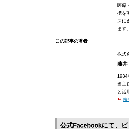
医療
携を
スに
ます
この記事の著者
株式
藤井
19
当主
と活
株
公式Facebookに