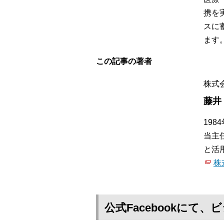
携を
スに
ます
この記事の著者
株式
藤井
19
当主
と活
株
公式Facebookに