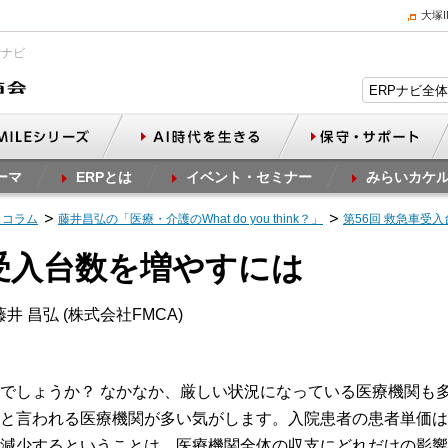
大塚
Pナビ
ーマ
ERPとは
イベント・セミナー
みらいカケ
スコラム
藤井昌弘の「医療・介護のWhat do you think？」
第56回 救急車受
車受入台数を増やすには
井 昌弘 (株式会社FMCA)
でしょうか？ なかなか、厳しい状況になっている医療機関も
と言われる医療機関が多い気がします。入院患者の患者単価は
減少するということは、医療機関全体の収支にどれだけの影響