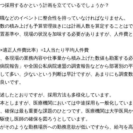
つ採用するかという計画を立てているでしょうか？
職などのイベントに整合性を持っていなければなりません。
員数の積み上げも予算管理抜きには計画人数を算定することはで
置基準や、現場の状況を加味する必要がありますが、人件費と
×適正人件費比率）÷1人当たり平均人件費
、各現場の業務内容や仕事量から積み上げた数値も勘案する必
病院報告」や全国公私病院連盟の調査報告などから部署別の平
して多い、少ないという判断は早計ですが、あまりにも調査数
良いです。
述したとおりですが、採用方法も多様化しています。
本としますが、医療機関においては中途採用も一般化していま
、確保は最も重要な課題のひとつです。医療機関は大学医局か
駆使し医師の確保を図ろうとしています。
がそのような勤務場所への勤務意欲が低いですから、給与を高