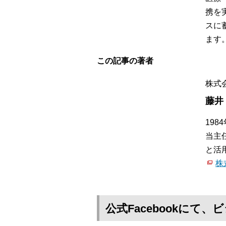
携を
スに
ます
この記事の著者
株式
藤井
19
当主
と活
株
公式Facebookに