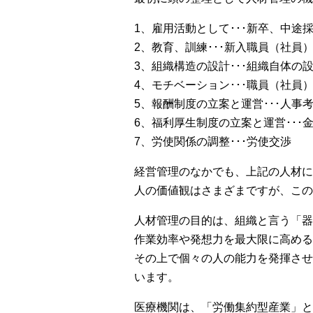
1、雇用活動として･･･新卒、中
2、教育、訓練･･･新入職員（社
3、組織構造の設計･･･組織自体
4、モチベーション･･･職員（社
5、報酬制度の立案と運営･･･人事
6、福利厚生制度の立案と運営･･･
7、労使関係の調整･･･労使交渉
経営管理のなかでも、上記の人材
人の価値観はさまざまですが、この
人材管理の目的は、組織と言う「器
作業効率や発想力を最大限に高め
その上で個々の人の能力を発揮させ
います。
医療機関は、「労働集約型産業」と