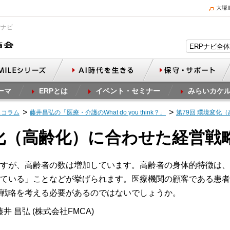
大塚
Pナビ
ーマ
ERPとは
イベント・セミナー
みらいカケ
スコラム
藤井昌弘の「医療・介護のWhat do you think？」
第79回 環境変化
変化（高齢化）に合わせた経営戦
すが、高齢者の数は増加しています。高齢者の身体的特徴は、
ている」ことなどが挙げられます。医療機関の顧客である患者
戦略を考える必要があるのではないでしょうか。
井 昌弘 (株式会社FMCA)