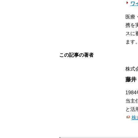
ワ
医療
携を
スに
ます
この記事の著者
株式
藤井
19
当主
と活
株