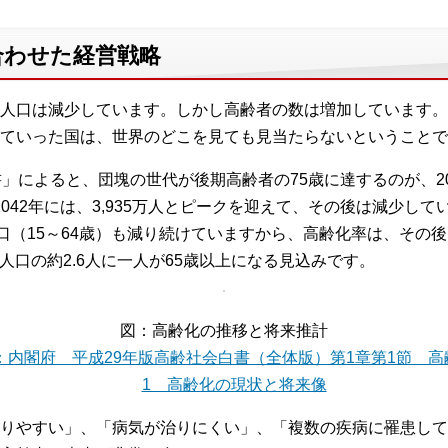
合わせた経営戦略
人口は減少しています。しかし高齢者の数は増加しています。
ていった国は、世界のどこを見ても見当たらないということで
」によると、団塊の世代が後期高齢者の75歳に達するのが、20
、2042年には、3,935万人とピークを迎えて、その後は減少し
口（15～64歳）も減り続けていますから、高齢化率は、その後
総人口の約2.6人に一人が65歳以上になる見込みです。
図：高齢化の推移と将来推計
：内閣府 平成29年版高齢社会白書（全体版）第1章第1節 高
1 高齢化の現状と将来像
りやすい」、「病気が治りにくい」、「複数の疾病に罹患して