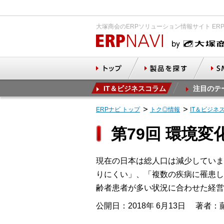
大塚商会のERPソリューション情報サイト ER
IT＆ビジネスコラム
注目のテ
ERPナビ トップ
トク◎情報
IT＆ビジネ
第79回 環境
現在の日本は総人口は減少していま
りにくい」、「複数の疾病に罹患し
齢者患者が多い状況に合わせた経営
公開日：2018年 6月13日
著者：藤