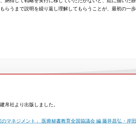
、納得して戦略を実行に移していただかないと、絵に描いた餅
もらうまで説明を繰り返し理解してもらうことが、最初の一歩
。
建帛社より出版しました。
院のマネジメント」 医療秘書教育全国協議会 編 藤井昌弘・岸田