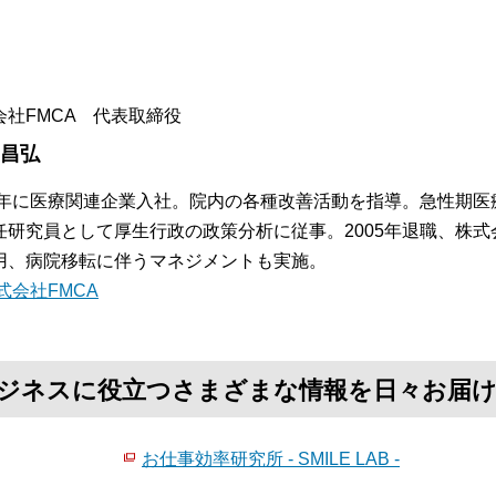
。
会社FMCA 代表取締役
 昌弘
84年に医療関連企業入社。院内の各種改善活動を指導。急性期
任研究員として厚生行政の政策分析に従事。2005年退職、株式
用、病院移転に伴うマネジメントも実施。
式会社FMCA
て、ビジネスに役立つさまざまな情報を日々お届
お仕事効率研究所 - SMILE LAB -