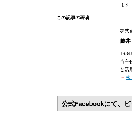
ます
この記事の著者
株式
藤井
19
当主
と活
株
公式Facebookに