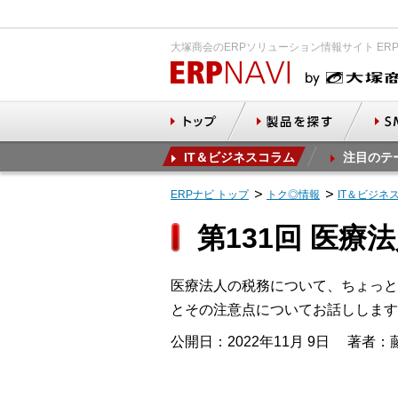
大塚商会のERPソリューション情報サイト ER
IT＆ビジネスコラム
注目のテ
ERPナビ トップ
トク◎情報
IT＆ビジネ
第131回 医療
医療法人の税務について、ちょっと
とその注意点についてお話しします
公開日：2022年11月 9日
著者：藤