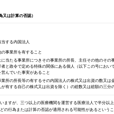
行為又は計算の否認）
該当する内国法人
の事業所を有すること
に当たる事業所につきその事業所の所長、主任その他のその
宰者と政令で定める特殊の関係にある個人（以下この号におい
を営んでいた事実があること
業所の所長等の有するその内国法人の株式又は出資の数又は
人が有する自己の株式又は出資を除く）の総数又は総額の三分
いますが、三つ以上の医療機関を運営する医療法人で半分以上
どの行為または計算の否認が適用される可能性があるというこ