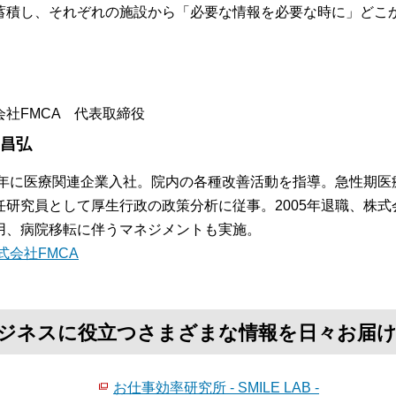
蓄積し、それぞれの施設から「必要な情報を必要な時に」どこ
。
会社FMCA 代表取締役
 昌弘
84年に医療関連企業入社。院内の各種改善活動を指導。急性期
任研究員として厚生行政の政策分析に従事。2005年退職、株式
用、病院移転に伴うマネジメントも実施。
式会社FMCA
て、ビジネスに役立つさまざまな情報を日々お届
お仕事効率研究所 - SMILE LAB -