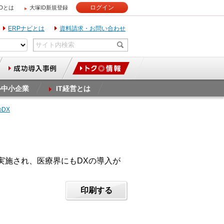
ログイン
IDとは
大塚ID新規登録
ERPナビとは
資料請求・お問い合わせ
ル中小企業
IT経営とは
のDX
く実施され、医療界にもDXの導入が
印刷する