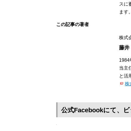
スに
ます
この記事の著者
株式
藤井
19
当主
と活
株
公式Facebookに