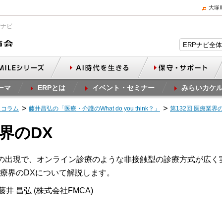
大塚
Pナビ
ーマ
ERPとは
イベント・セミナー
みらいカケ
スコラム
藤井昌弘の「医療・介護のWhat do you think？」
第132回 医療業界
業界のDX
ス）の出現で、オンライン診療のような非接触型の診療方式が広
療界のDXについて解説します。
井 昌弘 (株式会社FMCA)