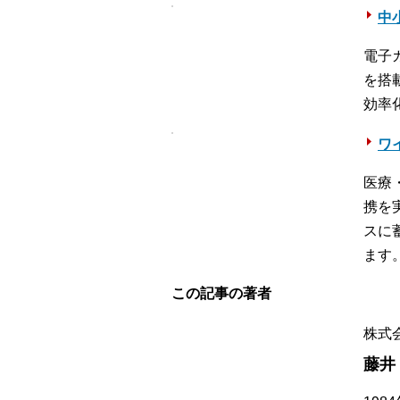
中
電子
を搭
効率
ワ
医療
携を
スに
ます
この記事の著者
株式
藤井