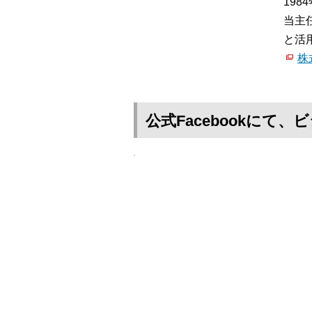
19
当主
と活
株
公式Facebookに