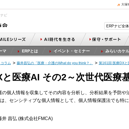
大塚
Pナビ
ーマ
ERPとは
イベント・セミナー
みらいカケ
スコラム
藤井昌弘の「医療・介護のWhat do you think？」
第161回 医療DX
DXと医療AI その2～次世代医療
護の個人情報を収集してその内容を分析し、分析結果を予防や
は、センシティブな個人情報として、個人情報保護法でも特に
井 昌弘 (株式会社FMCA)