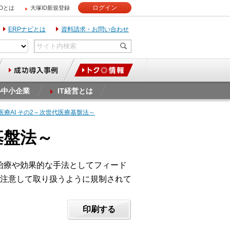
ログイン
IDとは
大塚ID新規登録
ERPナビとは
資料請求・お問い合わせ
ル中小企業
IT経営とは
と医療AI その2～次世代医療基盤法～
基盤法～
治療や効果的な手法としてフィード
注意して取り扱うように規制されて
印刷する