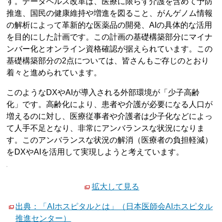
す。データヘルス改革は、医療に限らず介護を含めて予防
推進、国民の健康維持や増進を図ること、がんゲノム情報
の解析によって革新的な医薬品の開発、AIの具体的な活用
を目的にした計画です。この計画の基礎構築部分にマイナ
ンバー化とオンライン資格確認が据えられています。この
基礎構築部分の2点については、皆さんもご存じのとおり
着々と進められています。
このようなDXやAIが導入される外部環境が「少子高齢
化」です。高齢化により、患者や介護が必要になる人口が
増えるのに対し、医療従事者や介護者は少子化などによっ
て人手不足となり、非常にアンバランスな状況になりま
す。このアンバランスな状況の解消（医療者の負担軽減）
をDXやAIを活用して実現しようと考えています。
拡大して見る
出典：「AIホスピタルとは」（日本医師会AIホスピタル
推進センター）