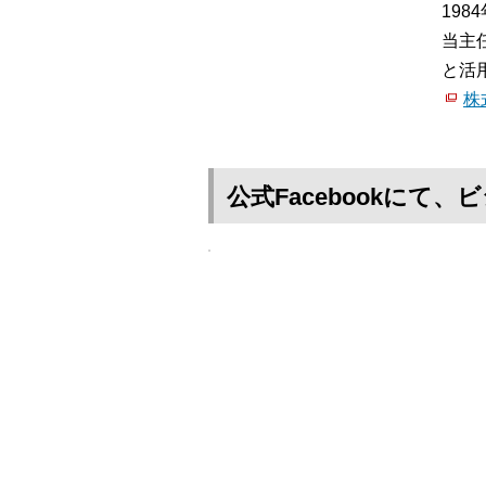
19
当主
と活
株
公式Facebookに