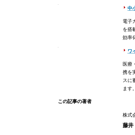
中
電子
を搭
効率
ワ
医療
携を
スに
ます
この記事の著者
株式
藤井