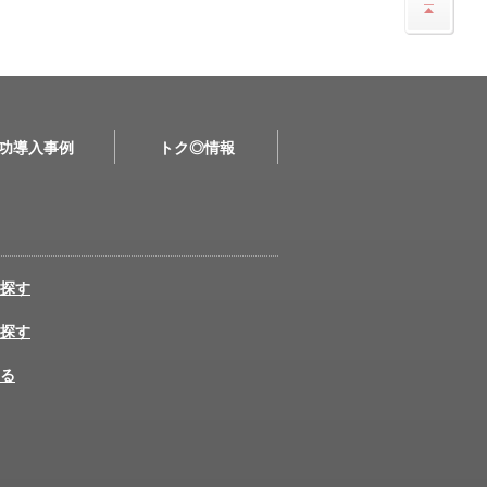
功導入事例
トク◎情報
探す
探す
る