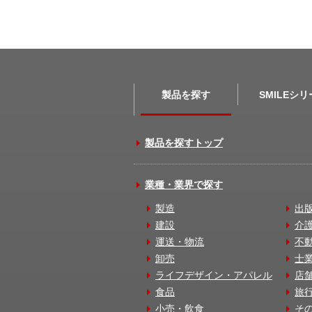
製品を探す
SMILEシ
製品を探すトップ
業種・業界で探す
製造
出
建設
介
運送・物流
不
卸売
士
ライフデザイン・アパレル
店
食品
旅
小売・飲食
そ