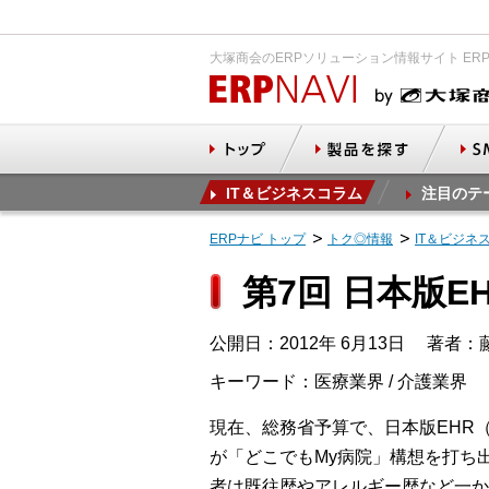
大塚商会のERPソリューション情報サイト ER
IT＆ビジネスコラム
注目のテ
ERPナビ トップ
トク◎情報
IT＆ビジネ
第7回 日本版
公開日：2012年 6月13日
著者：藤
キーワード：医療業界 / 介護業界
現在、総務省予算で、日本版EHR（El
が「どこでもMy病院」構想を打ち
者は既往歴やアレルギー歴など一か