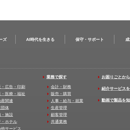
リーズ
AI時代を生きる
保守・サポート
成
業務で探す
お困りごとから
版・広告・印刷
会計・財務
紹介サービスを
護・医療・福祉
販売・購買
動画で製品を知
動産関連
人事・給与・就業
業団体
生産管理
舗・施設
顧客管理
行・ホテル
共通業務
の他サービス