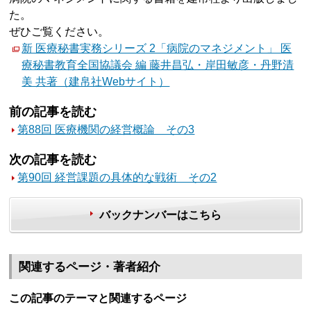
た。
ぜひご覧ください。
新 医療秘書実務シリーズ 2「病院のマネジメント」 医
療秘書教育全国協議会 編 藤井昌弘・岸田敏彦・丹野清
美 共著（建帛社Webサイト）
前の記事を読む
第88回 医療機関の経営概論 その3
次の記事を読む
第90回 経営課題の具体的な戦術 その2
バックナンバーはこちら
関連するページ・著者紹介
この記事のテーマと関連するページ