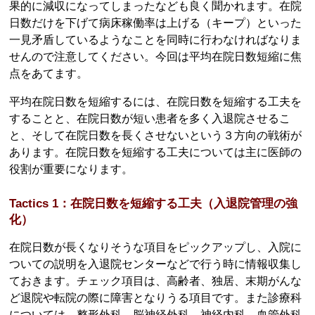
果的に減収になってしまったなども良く聞かれます。在院
日数だけを下げて病床稼働率は上げる（キープ）といった
一見矛盾しているようなことを同時に行わなければなりま
せんので注意してください。今回は平均在院日数短縮に焦
点をあてます。
平均在院日数を短縮するには、在院日数を短縮する工夫を
することと、在院日数が短い患者を多く入退院させるこ
と、そして在院日数を長くさせないという３方向の戦術が
あります。在院日数を短縮する工夫については主に医師の
役割が重要になります。
Tactics 1：在院日数を短縮する工夫（入退院管理の強
化）
在院日数が長くなりそうな項目をピックアップし、入院に
ついての説明を入退院センターなどで行う時に情報収集し
ておきます。チェック項目は、高齢者、独居、末期がんな
ど退院や転院の際に障害となりうる項目です。また診療科
については、整形外科、脳神経外科、神経内科、血管外科