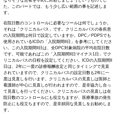
なりそうな患者を早めに対処しましょうというものでし
た。このパートでは、もう少し広い範囲の事を記述しま
す。
在院日数のコントロールに必要なツールは何でしょうか。
それは「クリニカルパス」です。クリニカルパスの各疾患
の入院期間は何日で設定していますか。DPC／PDPSでも
使用されているICDの「入院期間II日」を参考にしてくださ
い。この入院期間II日は、全DPC対象病院の平均在院日数
です。可能であればこの「入院期間II日マイナス1日」でク
リニカルパスの日程を設定してください。ICDの入院期間II
日は、2年に一度の診療報酬改定と同じタイミングで見直
されていますので、クリニカルパスの設定日数も2年に一
度は見直しを行います。クリニカルパスの見直しは医師と
看護師が中心に見直しが行われますので、是非協力し合っ
て見直しを行ってください。クリニカルパスの見直しは在
院日数のコントロールにも役立ちますが、医療事故の発生
防止にも役立ちますので、是非頻回な見直しをお勧めしま
す。