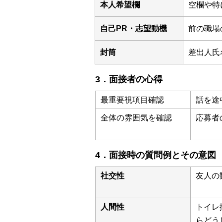
本人希望欄
空欄や特
自己PR・志望動機
前の職場
封筒
差出人氏
3．面接者の心得
最重要視項目確認
話を途
全体の雰囲気を確認
応募者
4．面接時の質問例とその意図
社交性
友人の
人間性
トイレ
らどう