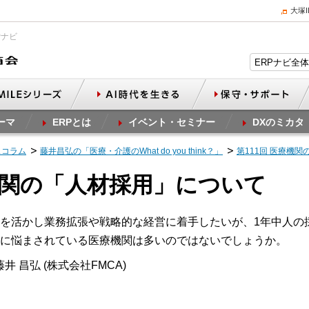
大塚
Pナビ
ーマ
ERPとは
イベント・セミナー
DXのミカタ
スコラム
藤井昌弘の「医療・介護のWhat do you think？」
第111回 医療機
療機関の「人材採用」について
を活かし業務拡張や戦略的な経営に着手したいが、1年中人の
に悩まされている医療機関は多いのではないでしょうか。
井 昌弘 (株式会社FMCA)