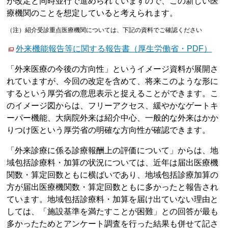
が改定と同時並行で進められていますので、この新しい医
療機関のことを想定していると考えられます。
（注）紹介受診重点医療機関については、下記の資料でご確認ください
外来機能報告等に関する報告書（厚生労働省・PDF）
「外来医療の今後の方向性」というイメージ資料が展開さ
れていますが、今回の改定を含めて、将来このような形に
するという厚労省の意思表示と捉えることができます。こ
のイメージ図からは、フリーアクセス、緩やかなゲートキ
ーパー機能、大病院外来は紹介中心、一般的な外来はかか
りつけ医という厚労省の明確な方向性が確認できます。
「外来診療に係る診療報酬上の評価について」からは、地
域包括診療料・加算の状況については、近年は届出医療機
関数・算定回数ともに横ばいであり、地域包括診療加算の
方が届出医療機関数・算定回数ともに多かったと報告され
ています。地域包括診療料・加算を届け出ていない理由と
しては、「施設基準を満たすことが困難」との回答が最も
多かったためとアンケート調査を行った結果も併せて記さ