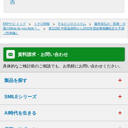
内
ERPナビ トップ
トク◎情報
IT＆ビジネスコラム
藤井昌弘の「医療・介
護のWhat do you think？」
第122回 中医協資料から2022年度診療報酬改定を予測
（外来編）
資料請求・お問い合わせ
具体的なご検討前のご相談でも、お気軽にお問い合わせください。
製品を探す
SMILEシリーズ
AI時代を生きる