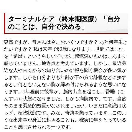
ターミナルケア（終末期医療）「自分
のことは、自分で決める」
突然ですが、皆さんは今、おいくつですか？ あと何年生き
たいですか？ 私は来年で60歳になります。世間ではこれ
を「還暦」というらしいですが、感慨深いものは、あまり
感じていません。通過点と考えています。しかし、最近身
近な人や古くからの知り合いの訃報を聞く機会が多い気が
します。しかも自分よりも年齢が下の方の訃報などに接す
ると、何ともいえない胸が締め付けられるような思いにな
ります。1年程前に後輩が、脳内出血を起こし、昏睡（こ
んすい）状態になりました。しかも病院内で、です。当然
そのまま緊急的処置がなされましたが、いまだに意識は戻
らず、植物状態です。みな、奇跡を願っています。このよ
うな出来事が身近に起きることも、確実に年をとっている
ことを感じさせられる一つです。