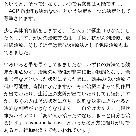
というと、そうではなく、いつでも変更は可能ですし、
「ACPでは何も決めない」という決定も一つの決定として
尊重されます。
少し具体的な話をしますと、「がん」に罹患（りかん）し
たとします。がんの治療方法は、手術、抗がん剤治療、放
射線治療、そして近年は第4の治療法として免疫治療も出
てきました。
いろいろと手を尽くしてきましたが、いずれの方法でも効
果が見込めず、治癒の可能性が非常に低い状態となり、余
命〇年などといった状況に至った際に、効果の低い治療で
低い可能性、奇跡にかけますか。その治療によって副作用
が出ていたり、生活上の支障が出ていたりしても続けます
か。多くの人はその状況に立ち、深刻な決定に迫られると
冷静な判断ができなくなります。「自分は大丈夫」（現状
維持バイアス）「あの人が治ったのなら、きっと自分も治
るはず」（availability bias）といった考え方に陥りがちで
あると、行動経済学でもいわれています。