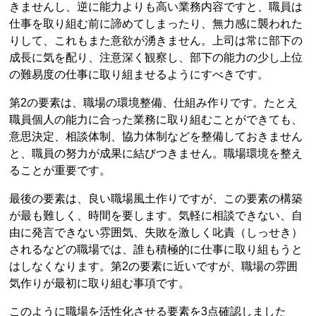
きませんし、逆に能力よりも高い業務内容ですと、職員は
仕事を取り組む前に諦めてしまったり、無力感に襲われた
りして、これもまた意欲が湧きません。上司は常に部下の
成長に気を配り、注意深く観察し、部下の能力の少し上位
の難易度の仕事に取り組ませるようにすべきです。
第2の要素は、職場の環境整備、仕組み作りです。たとえ
職員個人の能力に合った業務に取り組むことができても、
意思決定、相談体制、協力体制などを整備しておきません
と、職員の努力が成果に結びつきません。職場環境を整え
ることが重要です。
最後の要素は、良い職場風土作りですが、この要素の構築
が最も難しく、時間を要します。気軽に相談できない、自
由に発言できない雰囲気、失敗を激しく叱責（しっせき）
されるなどの職場では、誰も積極的に仕事に取り組もうと
はしなくなります。第2の要素に近いですが、職場の雰囲
気作りが最初に取り組む事項です。
このように職場を活性化させる要素を3点確認しました