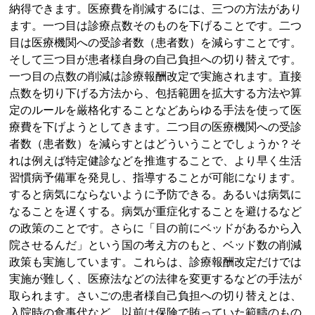
納得できます。医療費を削減するには、三つの方法があり
ます。一つ目は診療点数そのものを下げることです。二つ
目は医療機関への受診者数（患者数）を減らすことです。
そして三つ目が患者様自身の自己負担への切り替えです。
一つ目の点数の削減は診療報酬改定で実施されます。直接
点数を切り下げる方法から、包括範囲を拡大する方法や算
定のルールを厳格化することなどあらゆる手法を使って医
療費を下げようとしてきます。二つ目の医療機関への受診
者数（患者数）を減らすとはどういうことでしょうか？そ
れは例えば特定健診などを推進することで、より早く生活
習慣病予備軍を発見し、指導することが可能になります。
すると病気にならないように予防できる。あるいは病気に
なることを遅くする。病気が重症化することを避けるなど
の政策のことです。さらに「目の前にベッドがあるから入
院させるんだ」という国の考え方のもと、ベッド数の削減
政策も実施しています。これらは、診療報酬改定だけでは
実施が難しく、医療法などの法律を変更するなどの手法が
取られます。さいごの患者様自己負担への切り替えとは、
入院時の食事代など、以前は保険で賄っていた範疇のもの