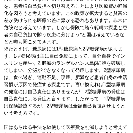
を、患者様自己負担へ切り替えることにより医療費の軽減
化を図ろうと考えています。この政策が拡大すると貧富の
差が受けられる医療の差に繋がる恐れもあります。非常に
危険だと考えています。しかし保険で賄う範疇の疾患と患
者の自己負担で賄う疾患に分けよう*と国は考えているな
どと噂も聞こえてきます。
※たとえば、糖尿病には1型糖尿病と2型糖尿病がありま
す。1型糖尿病は主に自己免疫によって、自分自身でイン
スリンを産生する膵臓のランゲルハンス島β細胞を破壊し
てしまい、分泌ができなくなって発症します。2型糖尿病
は、食べ過ぎ、運動不足、喫煙、肥満など患者自身の生活
習慣が原因で発症する疾患です。言い換えれば1型糖尿病
の発症には自己責任はありませんが、2型糖尿病の発症は
自己責任による発症と言えます。したがって、1型糖尿病
は保険診療するが、2型糖尿病は全額自己負担させようと
いう考え方です。
国はあらゆる手法を駆使して医療費を削減しようと考えて