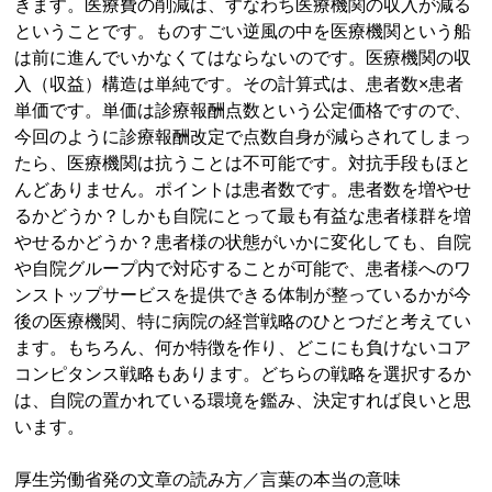
きます。医療費の削減は、すなわち医療機関の収入が減る
ということです。ものすごい逆風の中を医療機関という船
は前に進んでいかなくてはならないのです。医療機関の収
入（収益）構造は単純です。その計算式は、患者数×患者
単価です。単価は診療報酬点数という公定価格ですので、
今回のように診療報酬改定で点数自身が減らされてしまっ
たら、医療機関は抗うことは不可能です。対抗手段もほと
んどありません。ポイントは患者数です。患者数を増やせ
るかどうか？しかも自院にとって最も有益な患者様群を増
やせるかどうか？患者様の状態がいかに変化しても、自院
や自院グループ内で対応することが可能で、患者様へのワ
ンストップサービスを提供できる体制が整っているかが今
後の医療機関、特に病院の経営戦略のひとつだと考えてい
ます。もちろん、何か特徴を作り、どこにも負けないコア
コンピタンス戦略もあります。どちらの戦略を選択するか
は、自院の置かれている環境を鑑み、決定すれば良いと思
います。
厚生労働省発の文章の読み方／言葉の本当の意味