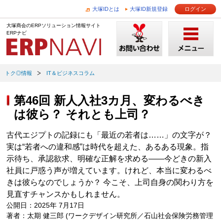
大塚IDとは
大塚ID新規登録
ログイン
大塚商会のERPソリューション情報サイト
ERPナビ
トク◎情報
IT＆ビジネスコラム
第46回 新人入社3カ月、変わるべき
は彼ら？ それとも上司？
古代エジプトの記録にも「最近の若者は……」の文字が？
実は“若者への違和感”は時代を超えた、あるある現象。指
示待ち、承認欲求、明確な正解を求める――今どきの新入
社員に戸惑う声が増えています。けれど、本当に変わるべ
きは彼らなのでしょうか？ 今こそ、上司自身の関わり方を
見直すチャンスかもしれません。
公開日：2025年 7月17日
著者：太期 健三郎 (ワークデザイン研究所／石山社会保険労務管理