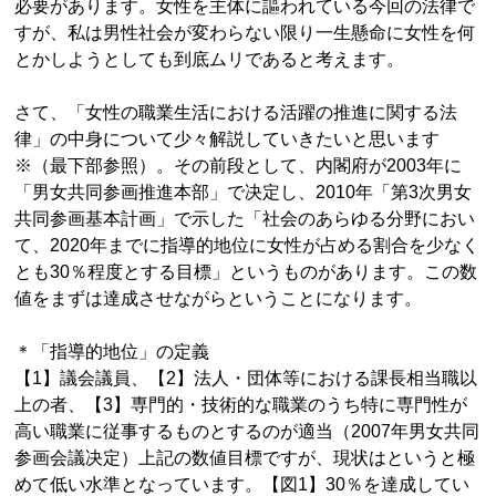
必要があります。女性を主体に謳われている今回の法律で
すが、私は男性社会が変わらない限り一生懸命に女性を何
とかしようとしても到底ムリであると考えます。
さて、「女性の職業生活における活躍の推進に関する法
律」の中身について少々解説していきたいと思います
※（最下部参照）。その前段として、内閣府が2003年に
「男女共同参画推進本部」で决定し、2010年「第3次男女
共同参画基本計画」で示した「社会のあらゆる分野におい
て、2020年までに指導的地位に女性が占める割合を少なく
とも30％程度とする目標」というものがあります。この数
値をまずは達成させながらということになります。
＊「指導的地位」の定義
【1】議会議員、【2】法人・団体等における課長相当職以
上の者、【3】専門的・技術的な職業のうち特に専門性が
高い職業に従事するものとするのが適当（2007年男女共同
参画会議决定）上記の数値目標ですが、現状はというと極
めて低い水準となっています。【図1】30％を達成してい