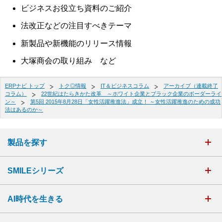
ビジネスお役立ち資料のご紹介
法改正などの注目すべきテーマ
新製品や新機能のリリース情報
大塚商会の取り組み など
ERPナビ トップ
トク◎情報
IT＆ビジネスコラム
アーカイブ（連載終了
コラム）
22世紀はたらきかた改革 ～ホワイト企業とブラック企業のボーダーライ
ン～
第5回 2015年8月28日「女性活躍推進法」成立！ ～女性活躍推進のための成功
法はあるのか～
製品を探す
SMILEシリーズ
AI時代を生きる