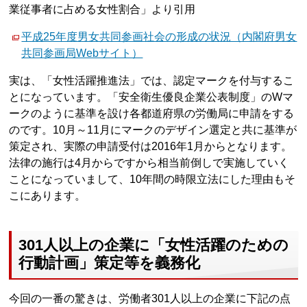
業従事者に占める女性割合」より引用
平成25年度男女共同参画社会の形成の状況（内閣府男女
共同参画局Webサイト）
実は、「女性活躍推進法」では、認定マークを付与するこ
とになっています。「安全衛生優良企業公表制度」のWマ
ークのように基準を設け各都道府県の労働局に申請をする
のです。10月～11月にマークのデザイン選定と共に基準が
策定され、実際の申請受付は2016年1月からとなります。
法律の施行は4月からですから相当前倒しで実施していく
ことになっていまして、10年間の時限立法にした理由もそ
こにあります。
301人以上の企業に「女性活躍のための
行動計画」策定等を義務化
今回の一番の驚きは、労働者301人以上の企業に下記の点