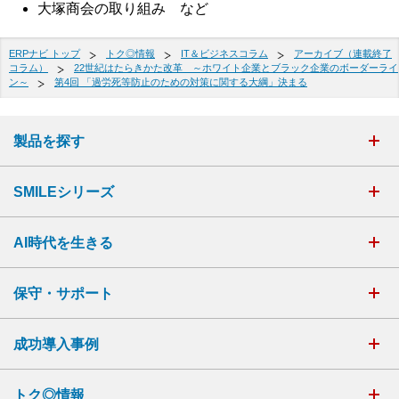
大塚商会の取り組み など
ERPナビ トップ
トク◎情報
IT＆ビジネスコラム
アーカイブ（連載終了
コラム）
22世紀はたらきかた改革 ～ホワイト企業とブラック企業のボーダーライ
ン～
第4回 「過労死等防止のための対策に関する大綱」決まる
製品を探す
SMILEシリーズ
AI時代を生きる
保守・サポート
成功導入事例
トク◎情報