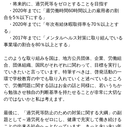
・将来的に、過労死等をゼロとすることを目指す
・2020年までに「週労働時間60時間以上の雇用者の割
合を5％以下にする」
・2020年までに「年次有給休暇取得率を70％以上とす
る」
・2017年までに「メンタルヘルス対策に取り組んでいる
事業場の割合を80％以上とする」
このような取り組みを国は、地方公共団体、企業、労働組
合、団体組織、国民がそれぞれに関わって、目標を実行し
ていきたいと言っています。特筆すべきは、啓発活動の一
環で学校教育の中でも取り入れていくと述べているところ
で、労働問題に関する話はお金の話と同様に、若いうちか
ら勉強させ独自の判断基準を持たせることが非常に大切な
のではないかと私は考えます。
最後に、「過労死等防止のための対策に関する大綱」の副
題として～過労死をゼロにし、健康で充実して働き続ける
ことの出来る社会へ～となっています。きっと永い永い年