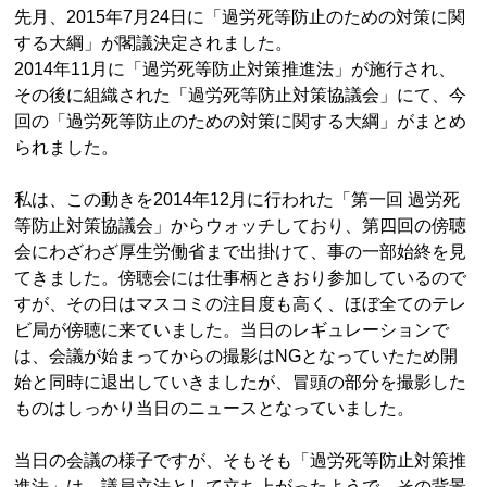
先月、2015年7月24日に「過労死等防止のための対策に関
する大綱」が閣議決定されました。
2014年11月に「過労死等防止対策推進法」が施行され、
その後に組織された「過労死等防止対策協議会」にて、今
回の「過労死等防止のための対策に関する大綱」がまとめ
られました。
私は、この動きを2014年12月に行われた「第一回 過労死
等防止対策協議会」からウォッチしており、第四回の傍聴
会にわざわざ厚生労働省まで出掛けて、事の一部始終を見
てきました。傍聴会には仕事柄ときおり参加しているので
すが、その日はマスコミの注目度も高く、ほぼ全てのテレ
ビ局が傍聴に来ていました。当日のレギュレーションで
は、会議が始まってからの撮影はNGとなっていたため開
始と同時に退出していきましたが、冒頭の部分を撮影した
ものはしっかり当日のニュースとなっていました。
当日の会議の様子ですが、そもそも「過労死等防止対策推
進法」は、議員立法として立ち上がったようで、その背景