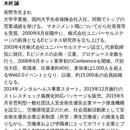
木村 誠
長野市生まれ
大学卒業後、国内大手生命保険会社入社。同期でトップの
営業成績を挙げる。 マネジメント職についてから社長賞等
を受賞。2000年6月在職中に、株式会社ユニバーサルステ
ージの前身となるEビジネス研究所を立ち上げる。
2003年4月株式会社ユニバーサルステージ設立し代表取締
役に就任。Eビジネスの企画・立案、プロデュース全般を
行う。2006年6月ネット業界初のConferenceを開催。IT担
当大臣、有識者、出展者約40社、参加者は1,000人を超え
るWeb2.0イベントとなり、以後、約15,000名の会員組織
となる。
2014年メンタルヘルス事業スタート。2015年12月施行の
ストレスチェック義務化対応パッケージを販売。2015年5
月非営利型一般社団法人安全衛生優良企業マーク推進機構
を設立し、労働環境是正のため、社会貢献活動家として安
全衛生優良企業公表制度（所管：厚生労働省）の推進を図
りながら、労働者および求職者にとってホワイト企業とブ