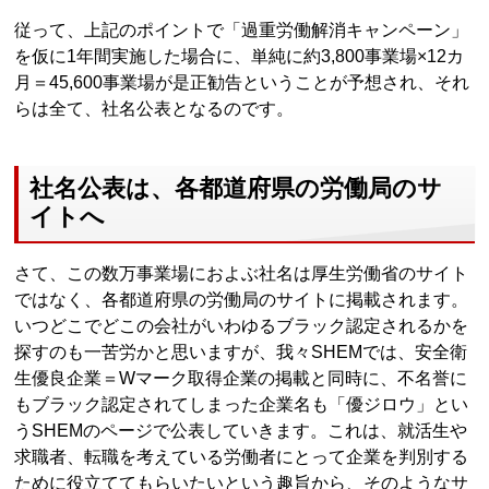
従って、上記のポイントで「過重労働解消キャンペーン」
を仮に1年間実施した場合に、単純に約3,800事業場×12カ
月＝45,600事業場が是正勧告ということが予想され、それ
らは全て、社名公表となるのです。
社名公表は、各都道府県の労働局のサ
イトへ
さて、この数万事業場におよぶ社名は厚生労働省のサイト
ではなく、各都道府県の労働局のサイトに掲載されます。
いつどこでどこの会社がいわゆるブラック認定されるかを
探すのも一苦労かと思いますが、我々SHEMでは、安全衛
生優良企業＝Wマーク取得企業の掲載と同時に、不名誉に
もブラック認定されてしまった企業名も「優ジロウ」とい
うSHEMのページで公表していきます。これは、就活生や
求職者、転職を考えている労働者にとって企業を判別する
ために役立ててもらいたいという趣旨から、そのようなサ