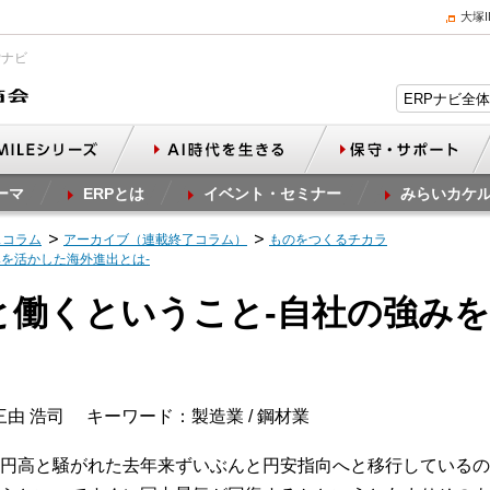
大塚
Pナビ
ーマ
ERPとは
イベント・セミナー
みらいカケ
スコラム
アーカイブ（連載終了コラム）
ものをつくるチカラ
みを活かした海外進出とは‐
人と働くということ‐自社の強み
三由 浩司
キーワード：製造業 / 鋼材業
円高と騒がれた去年来ずいぶんと円安指向へと移行しているの