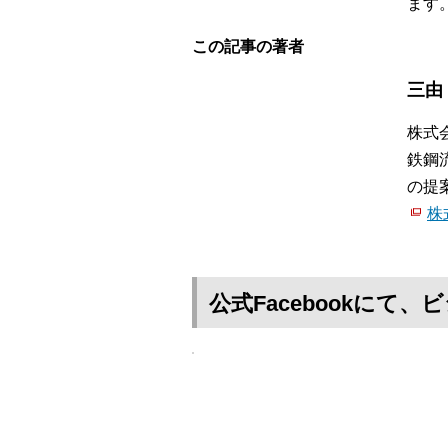
ます
この記事の著者
三由
株式
鉄鋼
の提
株
公式Facebookに