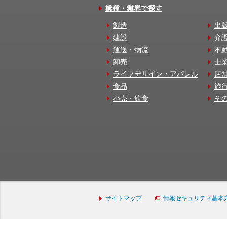
業種・業界で探す
製造
出
建設
介
運送・物流
不
卸売
士
ライフデザイン・アパレル
店
食品
旅
小売・飲食
そ
サイトマップ
情報セキュリティ基本