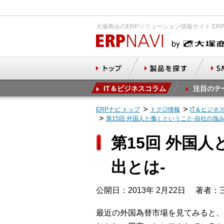
大塚商会のERPソリューション情報サイト ER
IT＆ビジネスコラム
注目のテ
ERPナビ トップ
トク◎情報
IT＆ビジネ
第15回 外国人と働くということ‐自社の強
第15回 外国
出とは‐
公開日：2013年 2月22日
著者：
最近の外国為替市場を見てみると、