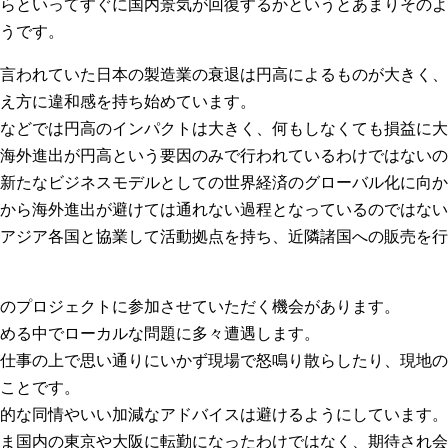
らといってすぐに国内景気が回復するかというとあまりそのよ
うです。
言われていた日本の製造業の衰退は円高によるものが大きく、
え方に違和感を持ち始めています。
などでは円高のインパクトは大きく、何もしなくても損益に大
海外進出が円高という要因のみで行われているわけではないの
新たなビジネスモデルとしての世界経済のグローバル化に向か
から海外進出が避けては通れない過程となっているのではない
アジア各国と協業して活動拠点を持ち、近隣諸国への販売を行
のプロジェクトに参加させていただく機会があります。
める中でローカルな問題に多々遭遇します。
仕事の上で思い通りにいかず現場で怒鳴り散らしたり、現地の
ことです。
的な同情やいい加減なアドバイスは避けるようにしています。
ま国内の東京や大阪に転勤になったわけではなく、期待され会