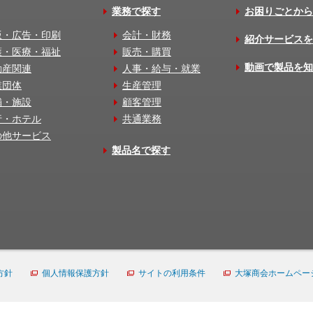
業務で探す
お困りごとから
版・広告・印刷
会計・財務
紹介サービスを
護・医療・福祉
販売・購買
動画で製品を知
動産関連
人事・給与・就業
業団体
生産管理
舗・施設
顧客管理
行・ホテル
共通業務
の他サービス
製品名で探す
方針
個人情報保護方針
サイトの利用条件
大塚商会ホームペー