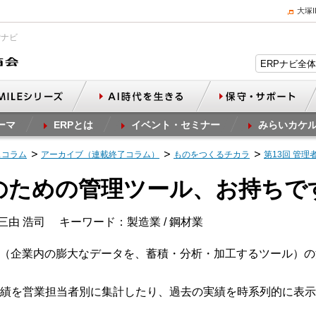
大塚
Pナビ
ーマ
ERPとは
イベント・セミナー
みらいカケ
スコラム
アーカイブ（連載終了コラム）
ものをつくるチカラ
第13回 管
者のための管理ツール、お持ちで
三由 浩司
キーワード：製造業 / 鋼材業
ル（企業内の膨大なデータを、蓄積・分析・加工するツール）
績を営業担当者別に集計したり、過去の実績を時系列的に表示