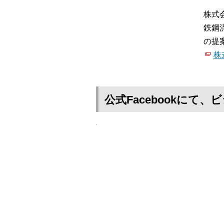
株式
鉄鋼
の提
株
公式Facebookに