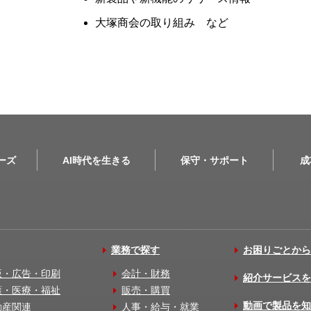
大塚商会の取り組み など
リーズ
AI時代を生きる
保守・サポート
成
業務で探す
お困りごとから
版・広告・印刷
会計・財務
紹介サービスを
護・医療・福祉
販売・購買
動画で製品を知
動産関連
人事・給与・就業