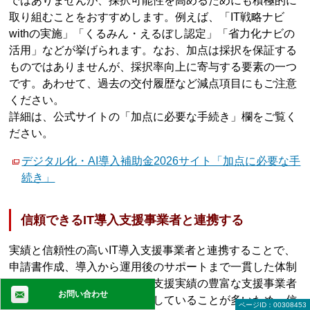
ではありませんが、採択可能性を高めるためにも積極的に
取り組むことをおすすめします。例えば、「IT戦略ナビ
withの実施」「くるみん・えるぼし認定」「省力化ナビの
活用」などが挙げられます。なお、加点は採択を保証する
ものではありませんが、採択率向上に寄与する要素の一つ
です。あわせて、過去の交付履歴など減点項目にもご注意
ください。
詳細は、公式サイトの「加点に必要な手続き」欄をご覧く
ださい。
デジタル化・AI導入補助金2026サイト「加点に必要な手
続き」
信頼できるIT導入支援事業者と連携する
実績と信頼性の高いIT導入支援事業者と連携することで、
申請書作成、導入から運用後のサポートまで一貫した体制
を示すことができます。また支援実績の豊富な支援事業者
お問い合わせ
は採択や不採択の要因を把握していることが多いため、信
ページID：00308453