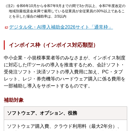
（注2）令和6年10月から令和7年9月までの間で3か月以上、令和7年度改定の
地域別最低賃金未満で雇用している従業員が全従業員の30%以上であるこ
とを示した場合の補助率は、2/3以内
デジタル化・AI導入補助金2026サイト「通常枠」
インボイス枠（インボイス対応類型）
中⼩企業・⼩規模事業者等のみなさまが、インボイス制度
に対応したITツールの導⼊を推進するため、会計ソフト・
受発注ソフト・決済ソフトの導⼊費⽤に加え、PC・タブ
レット、レジ・券売機等のハードウェア購入に係る費⽤を
一部補助し導入をサポートするものです。
補助対象
ソフトウェア、オプション、役務
ソフトウェア購⼊費、クラウド利⽤料（最⼤2年分）、