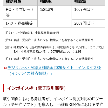
補助対象
補助率
補助額
PC・タブレット
1/2以内
10万円以下
等
レジ・券売機等
20万円以下
（注3）中小企業は3/4、小規模事業者は4/5
（注4）会計・受発注・決済のうち1機能以上を有することが機能要件
（注5）補助額50万円超の際の補助率は、補助額のうち50万円以下については
3/4（小規模事業者は4/5）、50万円超については2/3
（注6）会計・受発注・決済のうち2機能以上を有することが機能要件
デジタル化・AI導入補助金2026サイト「インボイス枠
（インボイス対応類型）」
インボイス枠（電子取引類型）
取引関係における発注者が、インボイス制度対応のITツー
ル（受発注ソフト）を導⼊し、当該取引関係における受注