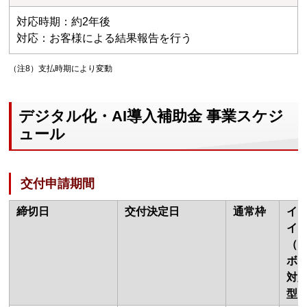
対応時期：約2年後
対応：お客様による結果報告を行う
（注8）支払時期により変動
デジタル化・AI導入補助金 事業スケジ
ュール
交付申請期間
締切日
交付決定日
通常枠
イ
イ
（
ボ
対
型