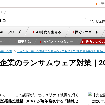
大塚
Pナビ
ーマ
ERPとは
イベント・セミナー
みらいカケ
ル中小企業
【完全版】中小企業のランサムウェア対策｜2026年最新動向と取る
企業のランサムウェア対策｜20
策
い」――この認識が、セキュリティ被害を招く
報処理推進機構（IPA）が毎年発表する「情報セ