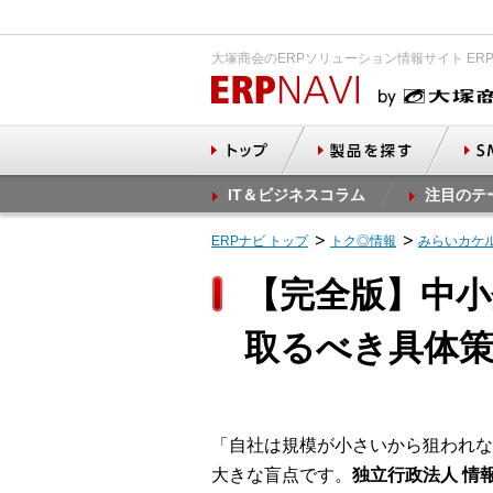
大塚商会のERPソリューション情報サイト ER
IT＆ビジネスコラム
注目のテ
ERPナビ トップ
トク◎情報
みらいカケ
【完全版】中小
取るべき具体
「自社は規模が小さいから狙われな
大きな盲点です。
独立行政法人 情