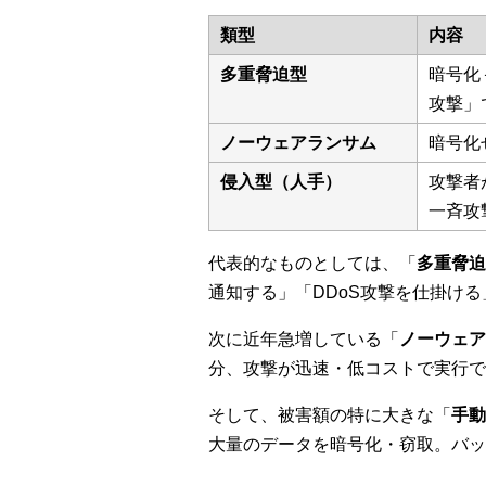
類型
内容
多重脅迫型
暗号化
攻撃」
ノーウェアランサム
暗号化
侵入型（人手）
攻撃者
一斉攻
代表的なものとしては、「
多重脅迫
通知する」「DDoS攻撃を仕掛け
次に近年急増している「
ノーウェア
分、攻撃が迅速・低コストで実行で
そして、被害額の特に大きな「
手動
大量のデータを暗号化・窃取。バッ