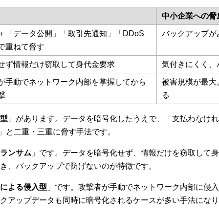
中小企業への脅
＋「データ公開」「取引先通知」「DDoS
バックアップが
で重ねて脅す
せず情報だけ窃取して身代金要求
気付きにくく、
が手動でネットワーク内部を掌握してから
被害規模が最大
撃
る
型
」があります。データを暗号化したうえで、「支払わなけれ
る」と二重・三重に脅す手法です。
ランサム
」です。データを暗号化せず、情報だけを窃取して身
き、バックアップで防げないのが特徴です。
による侵入型
」です。攻撃者が手動でネットワーク内部に侵入
クアップデータも同時に暗号化されるケースが多い手法になり