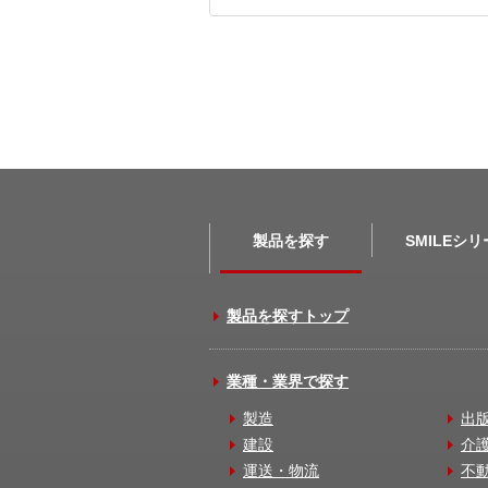
製品を探す
SMILEシ
製品を探すトップ
業種・業界で探す
製造
出
建設
介
運送・物流
不