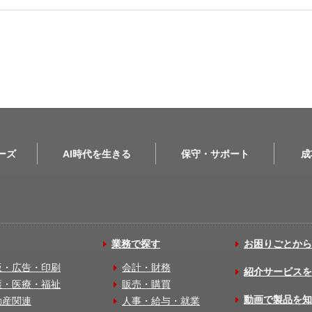
リーズ
AI時代を生きる
保守・サポート
成
業務で探す
お困りごとから
版・広告・印刷
会計・財務
紹介サービスを
護・医療・福祉
販売・購買
動画で製品を知
動産関連
人事・給与・就業