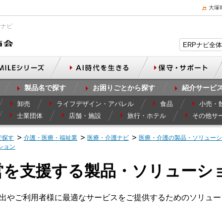
大塚
Pナビ
製品名で探す
お困りごとから探す
紹介サービ
卸売
ライフデザイン・アパレル
食品
小売・
士業団体
店舗・施設
旅行・ホテル
その他サ
で探す
介護・医療・福祉業
医療・介護ナビ
医療・介護の製品・ソリューシ
ション
営を支援する製品・ソリューシ
創出やご利用者様に最適なサービスをご提供するためのソリュ