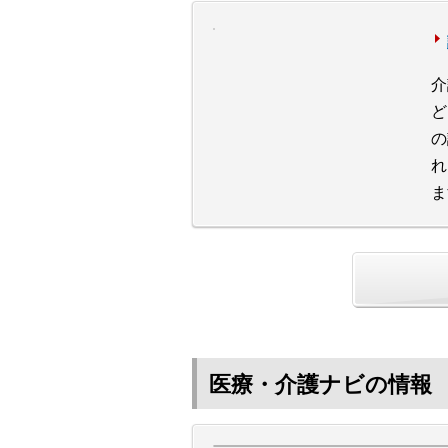
介
ど
の
れ
ま
医療・介護ナビの情報