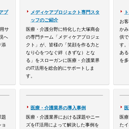
アプ
メディケアプロジェクト専門スタ
ト
ッフのご紹介
お客
運用サ
医療・介護分野に特化した大塚商会
かみ
現へ
の専門チーム「メディケアプロジェ
供で
り添
クト」が、皆様の「笑顔を作る力と
す。
なり心をつなぐ絆（きずな）とな
ある
る」をスローガンに医療・介護業界
を多
のIT活用を総合的にサポートしま
す。
医療・介護業界の導入事例
医
課題
医療・介護業界における課題やニー
医療
ショ
ズをIT活用によって解決した事例を
たイ