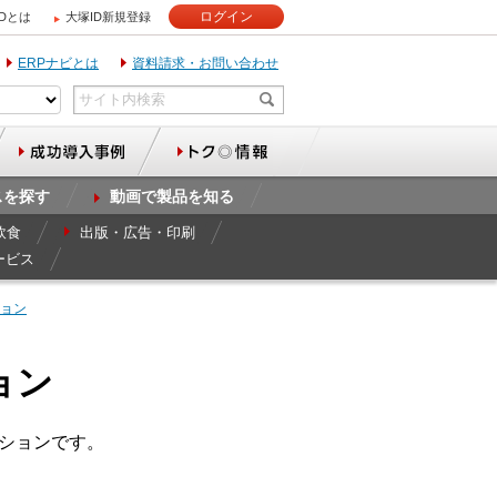
ログイン
IDとは
大塚ID新規登録
ERPナビとは
資料請求・お問い合わせ
スを探す
動画で製品を知る
飲食
出版・広告・印刷
ービス
ョン
ョン
ーションです。