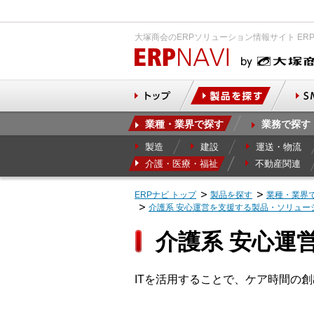
大塚商会のERPソリューション情報サイト ER
業種・業界で探す
業務で探す
製造
建設
運送・物流
介護・医療・福祉
不動産関連
ERPナビ トップ
製品を探す
業種・業界
介護系 安心運営を支援する製品・ソリュー
介護系 安心運
ITを活用することで、ケア時間の