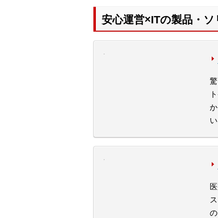
安心運営×ITの製品・
驚
ト
か
い
医
ス
の