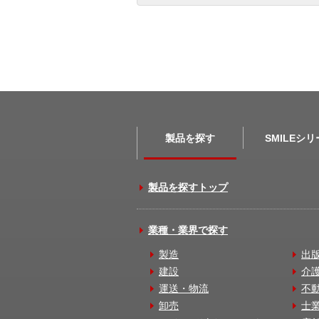
製品を探す
SMILEシ
製品を探すトップ
業種・業界で探す
製造
出
建設
介
運送・物流
不
卸売
士