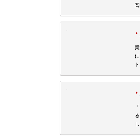
閲
業
に
ト
「
る
し