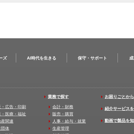
リーズ
AI時代を生きる
保守・サポート
成
業務で探す
お困りごとから
版・広告・印刷
会計・財務
紹介サービスを
護・医療・福祉
販売・購買
動画で製品を知
動産関連
人事・給与・就業
業団体
生産管理