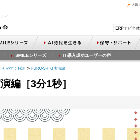
大塚
Pナビ
SMILEシリーズ
IT導入成功ユーザーの声
かりやすく解説
FURO-SHIKI 実演編
I 実演編［3分1秒］