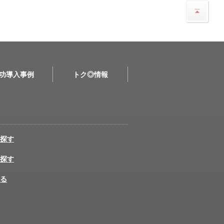
功導入事例
トク◎情報
探す
探す
る