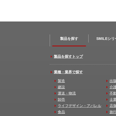
製品を探す
SMILEシ
製品を探すトップ
業種・業界で探す
製造
出
建設
介
運送・物流
不
卸売
士
ライフデザイン・アパレル
店
食品
旅