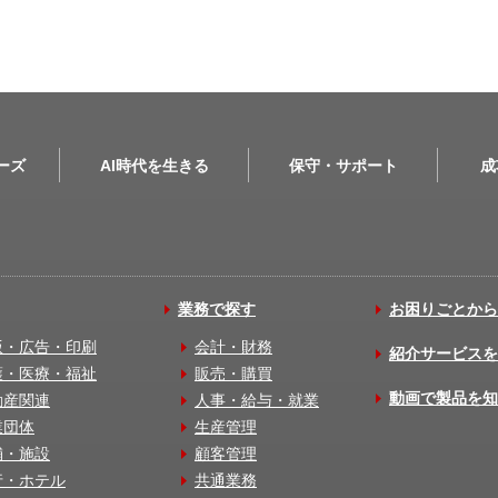
リーズ
AI時代を生きる
保守・サポート
成
業務で探す
お困りごとから
版・広告・印刷
会計・財務
紹介サービスを
護・医療・福祉
販売・購買
動画で製品を知
動産関連
人事・給与・就業
業団体
生産管理
舗・施設
顧客管理
行・ホテル
共通業務