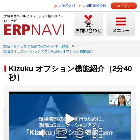
大塚IDとは
大塚ID新規登録
ログイン
大塚商会のERPソリューション情報サイト
ERPナビ
製品・サービスを動画で分かりやすく解説
現場コミュニケーションアプリKizuku オプション機能紹介
Kizuku オプション機能紹介［2分40
秒］