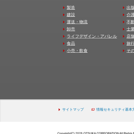
製造
出
建設
介
運送・物流
不
卸売
士
ライフデザイン・アパレル
店
食品
旅
小売・飲食
そ
サイトマップ
情報セキュリティ基本
Copyright(C) 2026 OTSUKA CORPORATION All Rights 