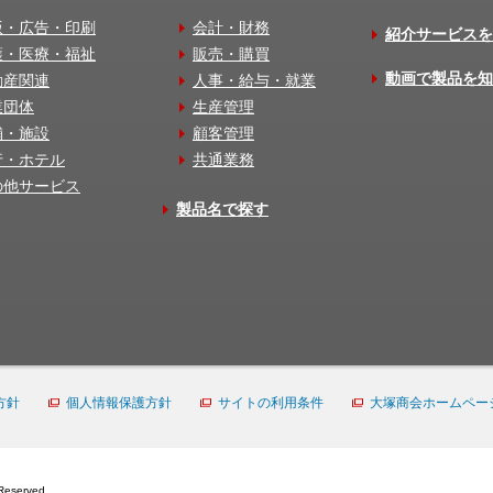
版・広告・印刷
会計・財務
紹介サービスを
護・医療・福祉
販売・購買
動画で製品を知
動産関連
人事・給与・就業
業団体
生産管理
舗・施設
顧客管理
行・ホテル
共通業務
の他サービス
製品名で探す
方針
個人情報保護方針
サイトの利用条件
大塚商会ホームペー
Reserved.