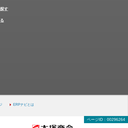
探す
る
ジ
ERPナビとは
ページID：00296264