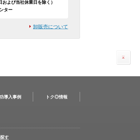
日祝日および当社休業日を除く）
ンター
卸販売について
功導入事例
トク◎情報
探す