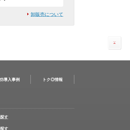
卸販売について
功導入事例
トク◎情報
探す
探す