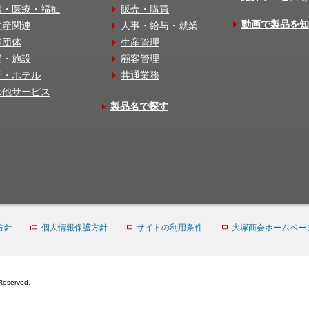
護・医療・福祉
販売・購買
動画で製品を知
動産関連
人事・給与・就業
業団体
生産管理
舗・施設
顧客管理
行・ホテル
共通業務
の他サービス
製品名で探す
方針
個人情報保護方針
サイトの利用条件
大塚商会ホームペー
Reserved.