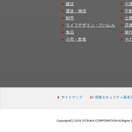
建設
介
運送・物流
不
卸売
士
ライフデザイン・アパレル
店
食品
旅
小売・飲食
そ
サイトマップ
情報セキュリティ基本
Copyright(C) 2026 OTSUKA CORPORATION All Rights 