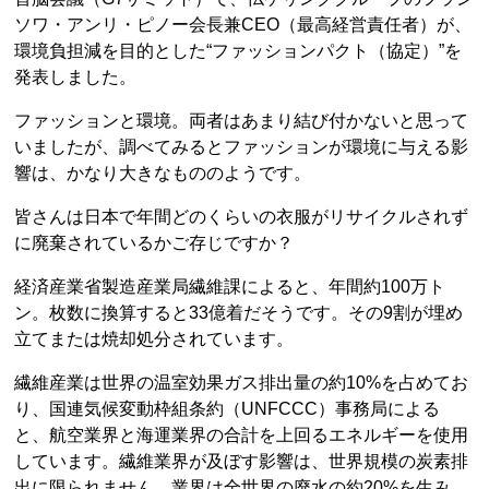
ソワ・アンリ・ピノー会長兼CEO（最高経営責任者）が、
環境負担減を目的とした“ファッションパクト（協定）”を
発表しました。
ファッションと環境。両者はあまり結び付かないと思って
いましたが、調べてみるとファッションが環境に与える影
響は、かなり大きなもののようです。
皆さんは日本で年間どのくらいの衣服がリサイクルされず
に廃棄されているかご存じですか？
経済産業省製造産業局繊維課によると、年間約100万ト
ン。枚数に換算すると33億着だそうです。その9割が埋め
立てまたは焼却処分されています。
繊維産業は世界の温室効果ガス排出量の約10%を占めてお
り、国連気候変動枠組条約（UNFCCC）事務局による
と、航空業界と海運業界の合計を上回るエネルギーを使用
しています。繊維業界が及ぼす影響は、世界規模の炭素排
出に限られません。業界は全世界の廃水の約20%を生み、